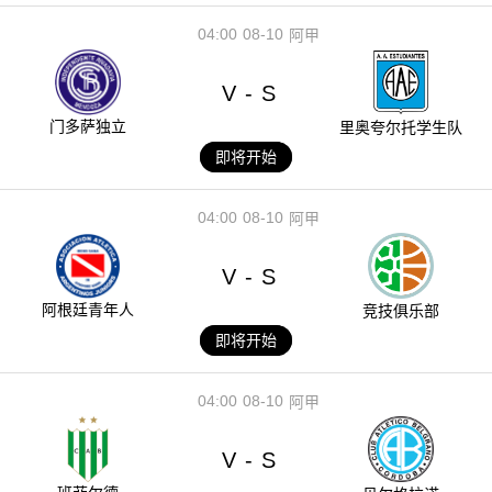
04:00
08-10
阿甲
V
S
-
门多萨独立
里奥夸尔托学生队
即将开始
04:00
08-10
阿甲
V
S
-
阿根廷青年人
竞技俱乐部
即将开始
04:00
08-10
阿甲
V
S
-