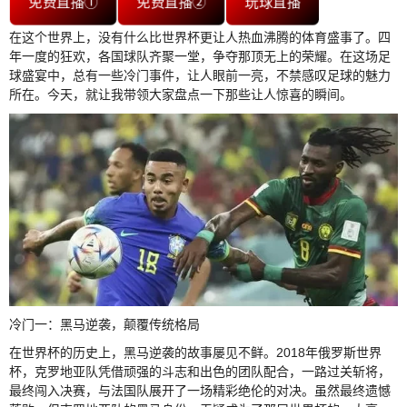
免费直播①
免费直播②
玩球直播
在这个世界上，没有什么比世界杯更让人热血沸腾的体育盛事了。四
年一度的狂欢，各国球队齐聚一堂，争夺那顶无上的荣耀。在这场足
球盛宴中，总有一些冷门事件，让人眼前一亮，不禁感叹足球的魅力
所在。今天，就让我带领大家盘点一下那些让人惊喜的瞬间。
冷门一：黑马逆袭，颠覆传统格局
在世界杯的历史上，黑马逆袭的故事屡见不鲜。2018年俄罗斯世界
杯，克罗地亚队凭借顽强的斗志和出色的团队配合，一路过关斩将，
最终闯入决赛，与法国队展开了一场精彩绝伦的对决。虽然最终遗憾