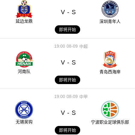
V
S
-
延边龙鼎
深圳青年人
即将开始
19:00
08-09
中超
V
S
-
河南队
青岛西海岸
即将开始
19:00
08-09
中甲
V
S
-
无锡吴钩
宁波职业足球俱乐部
即将开始