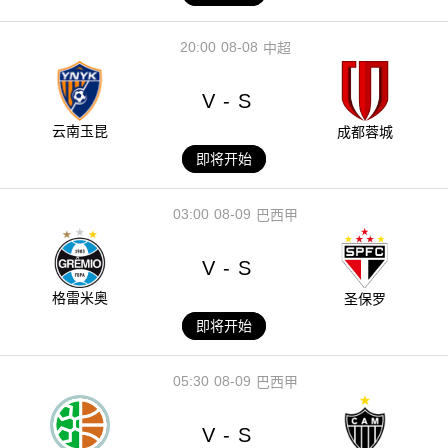
20:00
08-08
中超
V
S
-
云南玉昆
成都蓉城
即将开始
03:00
08-09
巴西甲
V
S
-
格雷米奥
圣保罗
即将开始
05:30
08-09
巴西甲
V
S
-