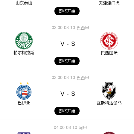
山东泰山
天津津门虎
即将开始
03:00
08-10
巴西甲
V
S
-
帕尔梅拉斯
巴西国际
即将开始
03:00
08-10
巴西甲
V
S
-
巴伊亚
瓦斯科达伽马
即将开始
04:00
08-10
阿甲