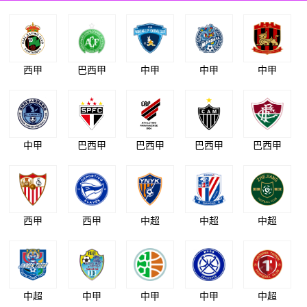
西甲
巴西甲
中甲
中甲
中甲
中甲
巴西甲
巴西甲
巴西甲
巴西甲
西甲
西甲
中超
中超
中超
中超
中甲
中甲
中甲
中超