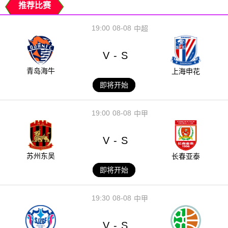
推荐比赛
19:00
08-08
中超
V
S
-
青岛海牛
上海申花
即将开始
19:00
08-08
中甲
V
S
-
苏州东吴
长春亚泰
即将开始
19:30
08-08
中甲
V
S
-