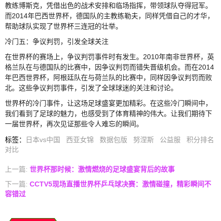
教练博斯克，凭借出色的战术安排和临场指挥，带领球队夺得冠军。
而2014年巴西世界杯，德国队的主教练勒夫，同样凭借自己的才华，
帮助球队实现了世界杯三连冠的壮举。
冷门五：争议判罚，引发全球关注
在世界杯的赛场上，争议判罚事件时有发生。2010年南非世界杯，英
格兰队在与德国队的比赛中，因争议判罚而错失晋级机会。而在2014
年巴西世界杯，阿根廷队在与荷兰队的比赛中，同样因争议判罚而败
北。这些争议判罚事件，引发了全球球迷的关注和讨论。
世界杯的冷门事件，让这场足球盛宴更加精彩。在这些冷门瞬间中，
我们看到了足球的魅力，也感受到了体育精神的伟大。让我们期待下
一届世界杯，再次见证那些令人难忘的瞬间。
标签
：
日本vs中国
西亚女锦
数据包版
努涅斯
公益服
积分排名
对比
上一篇:
世界杯那时候：激情燃烧的足球盛宴背后的故事
下一篇:
CCTV5现场直播世界杯乒乓球决赛：激情碰撞，精彩瞬间不
容错过