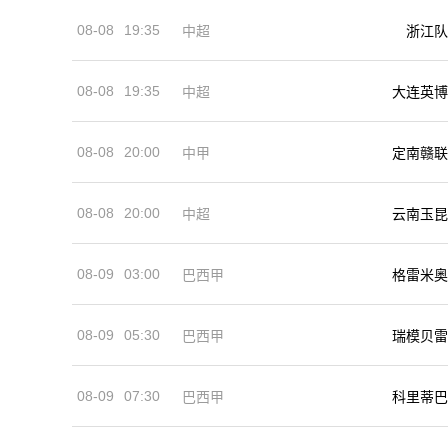
08-08
19:35
中超
浙江队
08-08
19:35
中超
大连英博
08-08
20:00
中甲
定南赣联
08-08
20:00
中超
云南玉昆
08-09
03:00
巴西甲
格雷米奥
08-09
05:30
巴西甲
瑞模贝雷
08-09
07:30
巴西甲
科里蒂巴