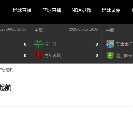
足球直播
篮球直播
NBA录像
足球录像
026-08-15 20:00
2026-08-15 19:35
中超
中超
0
浙江队
0
天津津门
0
成都蓉城
0
北京国安
梦想起航
起航