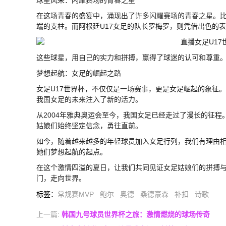
在这场青春的盛宴中，涌现出了许多闪耀赛场的青春之星。比
端的支柱。而阿根廷U17女足的队长罗梅罗，则凭借出色的
这些球星，用自己的实力和拼搏，赢得了球迷的认可和尊重
梦想起航：女足的崛起之路
女足U17世界杯，不仅仅是一场赛事，更是女足崛起的象征
我国女足的未来注入了新的活力。
从2004年雅典奥运会至今，我国女足已经走过了漫长的征
姑娘们始终坚定信念，勇往直前。
如今，随着越来越多的年轻球员加入女足行列，我们有理由相
她们梦想起航的起点。
在这个激情四溢的夏日，让我们共同见证女足姑娘们的拼搏
门，走向世界。
标签
：
常规赛MVP
鲍尔
奥德
桑德豪森
补扣
诗歌
上一篇:
韩国九号球员世界杯之旅：激情燃烧的球场传奇