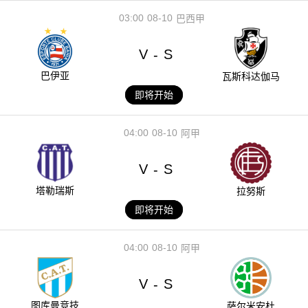
03:00
08-10
巴西甲
V
S
-
巴伊亚
瓦斯科达伽马
即将开始
04:00
08-10
阿甲
V
S
-
塔勒瑞斯
拉努斯
即将开始
04:00
08-10
阿甲
V
S
-
图库曼竞技
萨尔米安杜