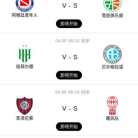
V
S
-
阿根廷青年人
竞技俱乐部
即将开始
04:00
08-10
阿甲
V
S
-
班菲尔德
贝尔格拉诺
即将开始
04:00
08-10
阿甲
V
S
-
圣洛伦索
飓风队
即将开始