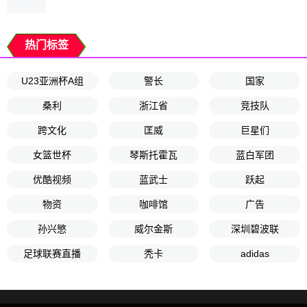
热门标签
U23亚洲杯A组
警长
国家
桑利
浙江省
竞技队
跨文化
匡威
巨星们
女篮世杯
琴斯托霍瓦
蓝白军团
优酷视频
蓝武士
跃起
物资
咖啡馆
广告
孙兴慜
威尔金斯
深圳碧波联
足球联赛直播
秃卡
adidas