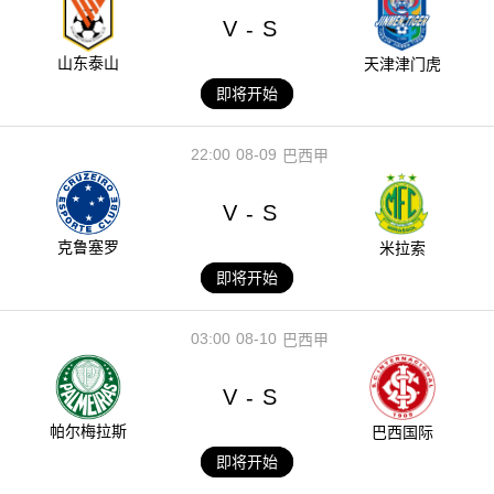
V
S
-
山东泰山
天津津门虎
即将开始
22:00
08-09
巴西甲
V
S
-
克鲁塞罗
米拉索
即将开始
03:00
08-10
巴西甲
V
S
-
帕尔梅拉斯
巴西国际
即将开始