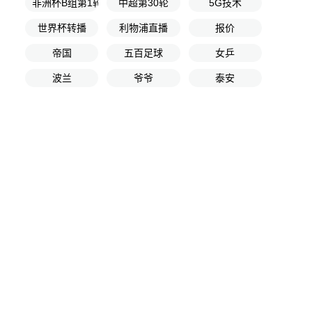
非洲杯B组第1轮
中超第30轮
5G技术
世界杯转播
利物浦直播
报价
帝国
五百足球
女乒
波兰
爷爷
泰安