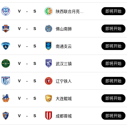
V
-
S
即将开始
陕西联合月亮泊
队
V
-
S
即将开始
佛山南狮
V
-
S
即将开始
南通支云
V
-
S
即将开始
武汉三镇
V
-
S
即将开始
辽宁铁人
V
-
S
即将开始
大连鲲城
V
-
S
即将开始
成都蓉城