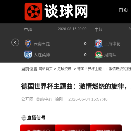
首页
2026-08-15 20:00
2
中超
中超
云南玉昆
0
上海申花
大连英博
0
河南队
当前位置:
>
>
网站首页
足球资讯
德国世界杯主题曲：激情燃烧的旋
德国世界杯主题曲：激情燃烧的旋律，
公开网
美航中心
徐刚
2026-06-04 15:57:48
直播信号