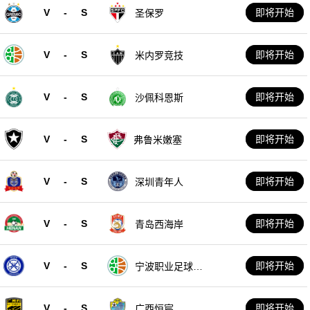
V
-
S
即将开始
圣保罗
V
-
S
即将开始
米内罗竞技
V
-
S
即将开始
沙佩科恩斯
V
-
S
即将开始
弗鲁米嫩塞
V
-
S
即将开始
深圳青年人
V
-
S
即将开始
青岛西海岸
V
-
S
即将开始
宁波职业足球俱
乐部
V
-
S
即将开始
广西恒宸