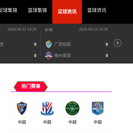
足球集锦
篮球集锦
篮球资讯
足球资讯
2026-08-15 19:35
2026-08-15 19:30
中甲
中甲
虎
0
广西恒宸
0
陕
0
梅州客家
0
长
热门赛事
中超
中超
中超
中超