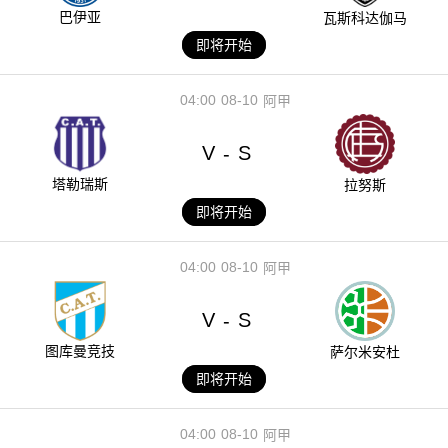
巴伊亚
瓦斯科达伽马
即将开始
04:00
08-10
阿甲
V
S
-
塔勒瑞斯
拉努斯
即将开始
04:00
08-10
阿甲
V
S
-
图库曼竞技
萨尔米安杜
即将开始
04:00
08-10
阿甲