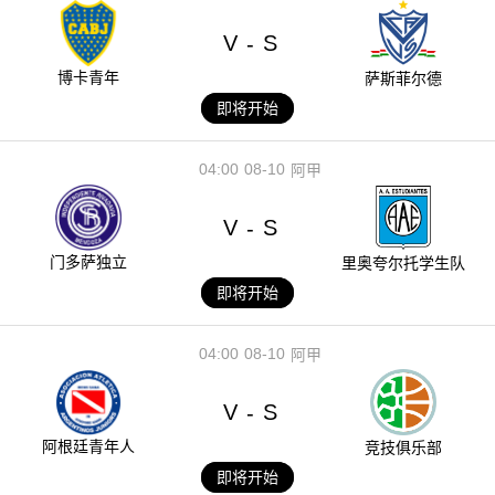
V
S
-
博卡青年
萨斯菲尔德
即将开始
04:00
08-10
阿甲
V
S
-
门多萨独立
里奥夸尔托学生队
即将开始
04:00
08-10
阿甲
V
S
-
阿根廷青年人
竞技俱乐部
即将开始