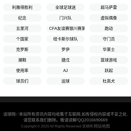
利雅得胜利
全球足球迷
超马萨雷
纪念
门兴队
虚拟偶像
五里河
CFA友谊赛银川赛第3轮
跑动
个国家
纽卡斯尔球队
守门员
克罗斯
罗伊
华莱士
潮鞋
捷戊
篮球游戏
使用率
AJ
跃起
球员们
运球
杜高犬
谈球网✅本站所有资讯内容均收集于互联网,如有侵权内容或不妥之处,
请您联系我们删除。敬请谅解!QQ2016690669
网站地图
Copyright © 2025 All Rights Reserved 谈球网