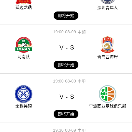
延边龙鼎
深圳青年人
即将开始
19:00
08-09
中超
V
S
-
河南队
青岛西海岸
即将开始
19:00
08-09
中甲
V
S
-
无锡吴钩
宁波职业足球俱乐部
即将开始
19:30
08-09
中甲