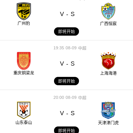
V
S
-
广州豹
广西恒宸
即将开始
19:35
08-09
中超
V
S
-
重庆铜梁龙
上海海港
即将开始
20:00
08-09
中超
V
S
-
山东泰山
天津津门虎
即将开始