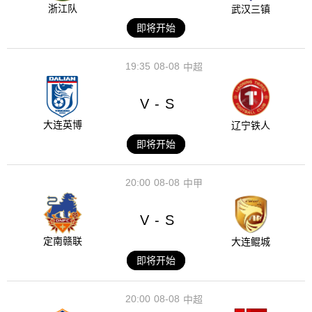
浙江队
武汉三镇
即将开始
19:35
08-08
中超
V
S
-
大连英博
辽宁铁人
即将开始
20:00
08-08
中甲
V
S
-
定南赣联
大连鲲城
即将开始
20:00
08-08
中超