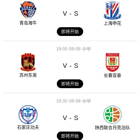
V
S
-
青岛海牛
上海申花
即将开始
19:00
08-08
中甲
V
S
-
苏州东吴
长春亚泰
即将开始
19:30
08-08
中甲
V
S
-
石家庄功夫
陕西联合月亮泊队
即将开始