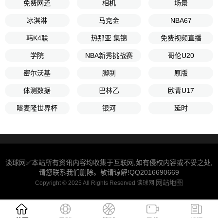
免费网还
相机
场景
冰淇淋
马克金
NBA67
韩K4联
热那亚 集锦
免费视频直播
学院
NBA新秀挑战赛
哥伦U20
密尔沃基
脚刹
原版
体测数据
巴林乙
欧青U17
喀麦隆世界杯
银河
延时
谈球网✅本站所有资讯内容均收集于互联网,如有侵权内容或不妥之处,
请您联系我们删除。敬请谅解!QQ2016690669
网站地图
Copyright © 2025 All Rights Reserved 谈球网