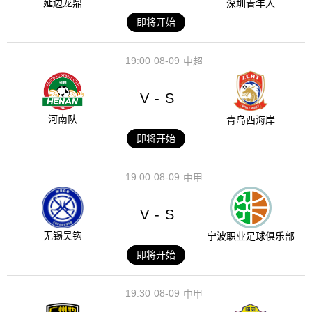
延边龙鼎
深圳青年人
即将开始
19:00
08-09
中超
V
S
-
河南队
青岛西海岸
即将开始
19:00
08-09
中甲
V
S
-
无锡吴钩
宁波职业足球俱乐部
即将开始
19:30
08-09
中甲