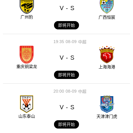
V
S
-
广州豹
广西恒宸
即将开始
19:35
08-09
中超
V
S
-
重庆铜梁龙
上海海港
即将开始
20:00
08-09
中超
V
S
-
山东泰山
天津津门虎
即将开始