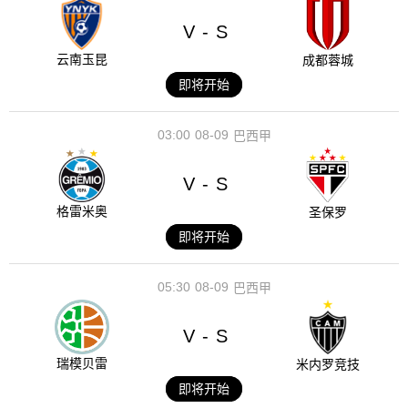
V
S
-
云南玉昆
成都蓉城
即将开始
03:00
08-09
巴西甲
V
S
-
格雷米奥
圣保罗
即将开始
05:30
08-09
巴西甲
V
S
-
瑞模贝雷
米内罗竞技
即将开始