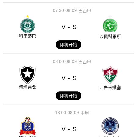
07:30
08-09
巴西甲
V
S
-
科里蒂巴
沙佩科恩斯
即将开始
08:00
08-09
巴西甲
V
S
-
博塔弗戈
弗鲁米嫩塞
即将开始
18:00
08-09
中甲
V
S
-