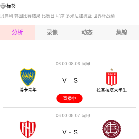
标签
2026-08-15 【摩洛超】 拉贾竞技VS勒内森斯
贝弗利
韩国比赛结果
比赛日
程序
多米尼加男篮
世界杯战绩
2026-08-15 【摩洛超】 拉贾竞技VS勒内森斯
分析
录像
动态
集锦
2026-08-15 【摩洛超】 拉贾竞技VS勒内森斯
2026-08-14 【摩洛超】 拉贾竞技VS勒内森斯
06:00
08-06
阿甲
V
S
-
博卡青年
拉普拉塔大学生
直播中
06:00
08-07
阿甲
V
S
-