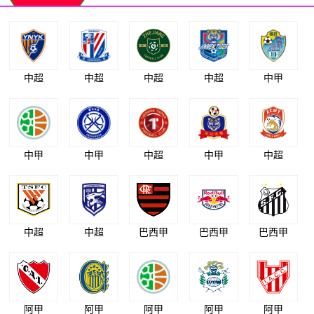
中超
中超
中超
中超
中甲
中甲
中甲
中超
中甲
中超
中超
中超
巴西甲
巴西甲
巴西甲
阿甲
阿甲
阿甲
阿甲
阿甲