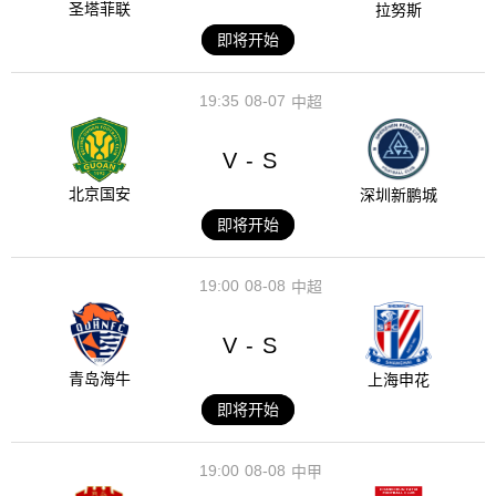
圣塔菲联
拉努斯
即将开始
19:35
08-07
中超
V
S
-
北京国安
深圳新鹏城
即将开始
19:00
08-08
中超
V
S
-
青岛海牛
上海申花
即将开始
19:00
08-08
中甲