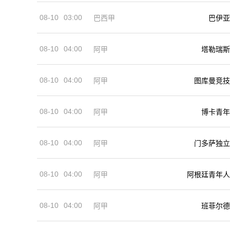
08-10
03:00
巴西甲
巴伊亚
08-10
04:00
阿甲
塔勒瑞斯
08-10
04:00
阿甲
图库曼竞技
08-10
04:00
阿甲
博卡青年
08-10
04:00
阿甲
门多萨独立
08-10
04:00
阿甲
阿根廷青年人
08-10
04:00
阿甲
班菲尔德