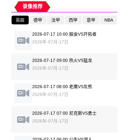
录像推荐
英超
德甲
法甲
西甲
意甲
NBA
2026-07-17 10:00 掘金VS开拓者
2026年-07月-17日
2026-07-17 09:00 热火VS猛龙
2026年-07月-17日
2026-07-17 08:00 老鹰VS灰熊
2026年-07月-17日
2026-07-17 07:00 尼克斯VS勇士
2026年-07月-17日
2026-07-17 06:00 公牛VS湖人