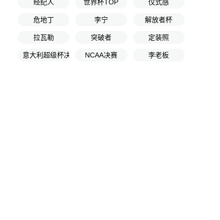
经纪人
世界杯TOP
仪式感
危地丁
李宁
解放者杯
拉瓦勒
突破者
定装照
意大利超级杯决赛
NCAA决赛
李老板