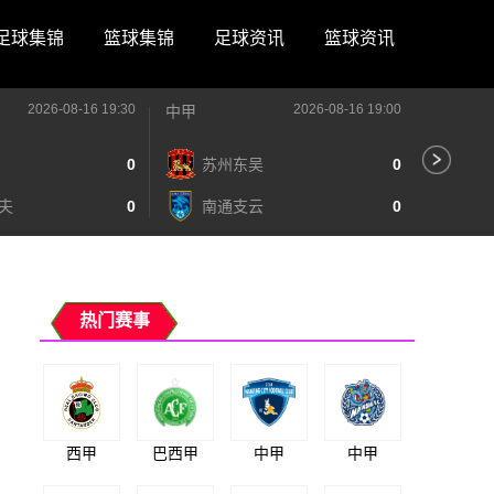
足球集锦
篮球集锦
足球资讯
篮球资讯
2026-08-16 19:30
2026-08-16 19:00
中甲
中甲
0
苏州东吴
0
深
夫
0
南通支云
0
宁
热门赛事
西甲
巴西甲
中甲
中甲