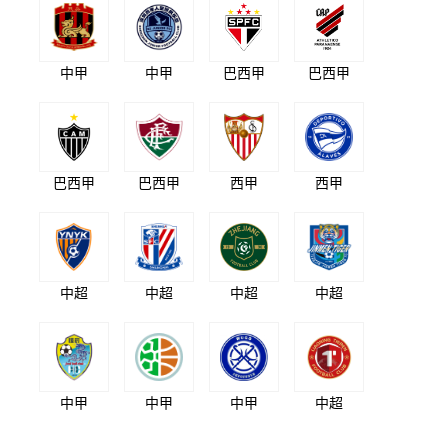
中甲
中甲
巴西甲
巴西甲
巴西甲
巴西甲
西甲
西甲
中超
中超
中超
中超
中甲
中甲
中甲
中超