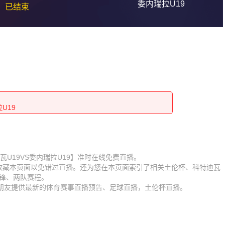
委内瑞拉U19
已结束
拉U19
拉U19
拉U19
拉U19
拉U19
拉U19
拉U19
科特迪瓦U19VS委内瑞拉U19】准时在线免费直播。
】收藏本页面以免错过直播。还为您在本页面索引了相关土伦杯、科特迪瓦
拉U19
拉U19
交锋、两队赛程。
迷朋友提供最新的体育赛事直播预告、足球直播，土伦杯直播。
拉U19
拉U19
拉U19
拉U19