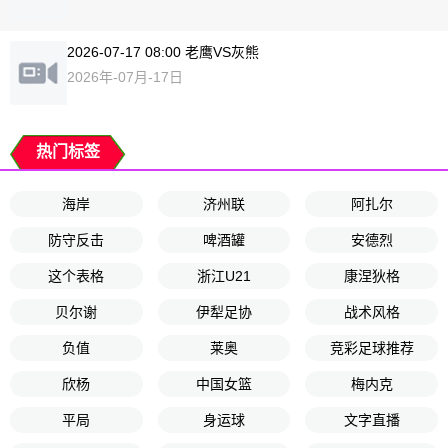
2026-07-17 08:00 老鹰VS灰熊
2026年-07月-17日
热门标签
海岸
济州联
阿扎尔
防守反击
啤酒罐
安德烈
这个表格
浙江U21
康涅狄格
贝尔谢
伊犁足协
战术风格
负值
莱奥
竞彩足球推荐
欣杨
中国女篮
梅内克
平局
身运球
文字直播