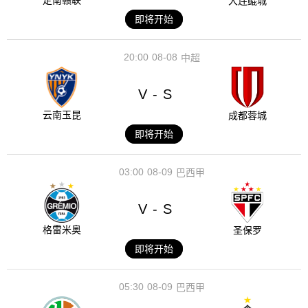
定南赣联
大连鲲城
即将开始
20:00
08-08
中超
V
S
-
云南玉昆
成都蓉城
即将开始
03:00
08-09
巴西甲
V
S
-
格雷米奥
圣保罗
即将开始
05:30
08-09
巴西甲