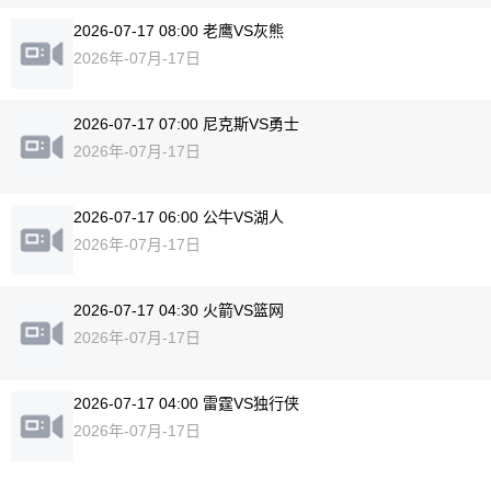
2026-07-17 08:00 老鹰VS灰熊
2026年-07月-17日
2026-07-17 07:00 尼克斯VS勇士
2026年-07月-17日
2026-07-17 06:00 公牛VS湖人
2026年-07月-17日
2026-07-17 04:30 火箭VS篮网
2026年-07月-17日
2026-07-17 04:00 雷霆VS独行侠
2026年-07月-17日