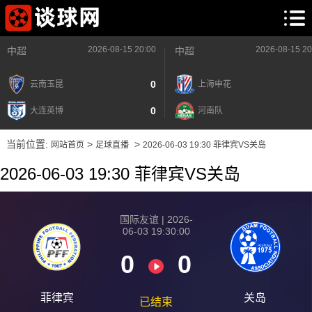
2026-08-15 20:00
2026-08-15 20
中超
中超
0
云南玉昆
上海申花
0
大连英博
河南队
当前位置:
>
>
网站首页
足球直播
2026-06-03 19:30 菲律宾VS关岛
2026-06-03 19:30 菲律宾VS关岛
国际友谊 | 2026-
06-03 19:30:00
0
0
菲律宾
关岛
已结束