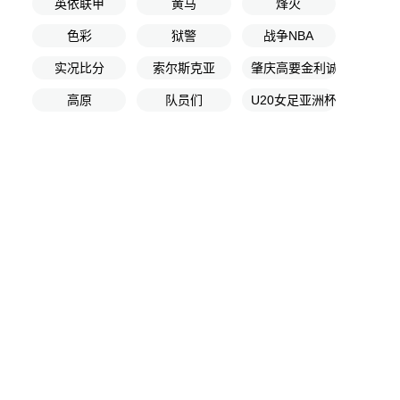
英依联甲
黄马
烽火
色彩
狱警
战争NBA
实况比分
索尔斯克亚
肇庆高要金利诚峻
高原
队员们
U20女足亚洲杯