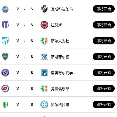
V
-
S
即将开始
瓦斯科达伽马
V
-
S
即将开始
拉努斯
V
-
S
即将开始
萨尔米安杜
V
-
S
即将开始
萨斯菲尔德
V
-
S
即将开始
里奥夸尔托学生
队
V
-
S
即将开始
竞技俱乐部
V
-
S
即将开始
贝尔格拉诺