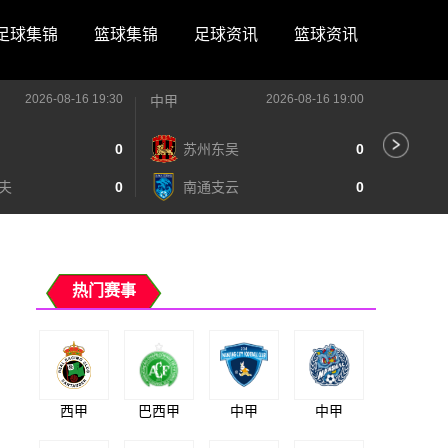
足球集锦
篮球集锦
足球资讯
篮球资讯
2026-08-16 19:30
2026-08-16 19:00
中甲
中甲
0
苏州东吴
0
深
夫
0
南通支云
0
宁
热门赛事
西甲
巴西甲
中甲
中甲