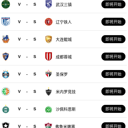
V
-
S
即将开始
武汉三镇
V
-
S
即将开始
辽宁铁人
V
-
S
即将开始
大连鲲城
V
-
S
即将开始
成都蓉城
V
-
S
即将开始
圣保罗
V
-
S
即将开始
米内罗竞技
V
-
S
即将开始
沙佩科恩斯
V
-
S
即将开始
弗鲁米嫩塞