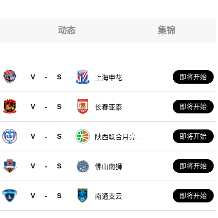
动态
集锦
V
-
S
即将开始
上海申花
V
-
S
即将开始
长春亚泰
V
-
S
即将开始
陕西联合月亮泊
队
V
-
S
即将开始
佛山南狮
V
-
S
即将开始
南通支云