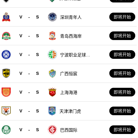
V
-
S
即将开始
深圳青年人
V
-
S
即将开始
青岛西海岸
V
-
S
即将开始
宁波职业足球俱
乐部
V
-
S
即将开始
广西恒宸
V
-
S
即将开始
上海海港
V
-
S
即将开始
天津津门虎
V
-
S
即将开始
巴西国际