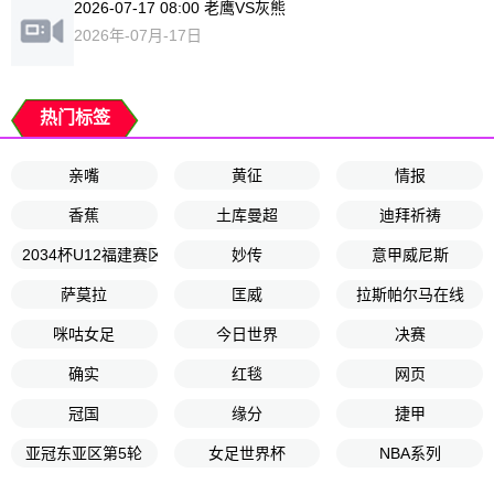
2026-07-17 08:00 老鹰VS灰熊
2026年-07月-17日
热门标签
亲嘴
黄征
情报
香蕉
土库曼超
迪拜祈祷
2034杯U12福建赛区
妙传
意甲威尼斯
萨莫拉
匡威
拉斯帕尔马在线
咪咕女足
今日世界
决赛
确实
红毯
网页
冠国
缘分
捷甲
亚冠东亚区第5轮
女足世界杯
NBA系列