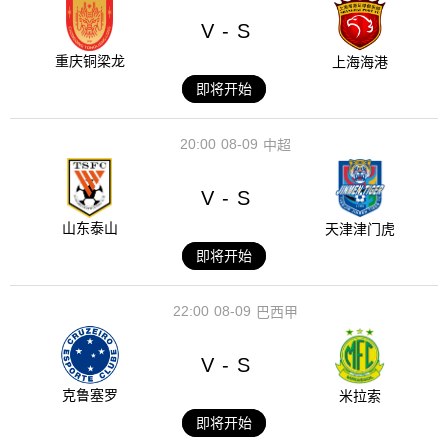
V
S
-
重庆铜梁龙
上海海港
即将开始
20:00
08-09
中超
V
S
-
山东泰山
天津津门虎
即将开始
22:00
08-09
巴西甲
V
S
-
克鲁塞罗
米拉索
即将开始