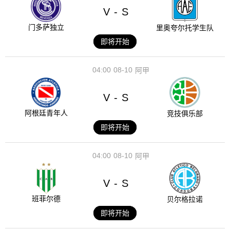
V
S
-
门多萨独立
里奥夸尔托学生队
即将开始
04:00
08-10
阿甲
V
S
-
阿根廷青年人
竞技俱乐部
即将开始
04:00
08-10
阿甲
V
S
-
班菲尔德
贝尔格拉诺
即将开始