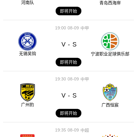
河南队
青岛西海岸
即将开始
19:00
08-09
中甲
V
S
-
无锡吴钩
宁波职业足球俱乐部
即将开始
19:30
08-09
中甲
V
S
-
广州豹
广西恒宸
即将开始
19:35
08-09
中超