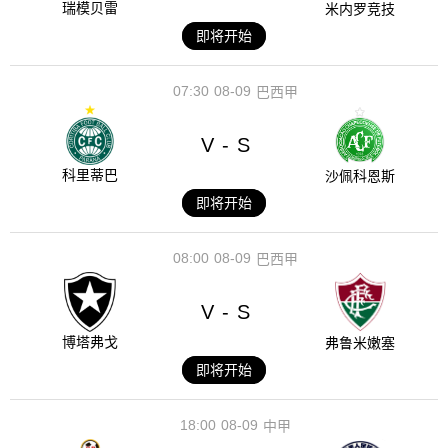
瑞模贝雷
米内罗竞技
即将开始
07:30
08-09
巴西甲
V
S
-
科里蒂巴
沙佩科恩斯
即将开始
08:00
08-09
巴西甲
V
S
-
博塔弗戈
弗鲁米嫩塞
即将开始
18:00
08-09
中甲