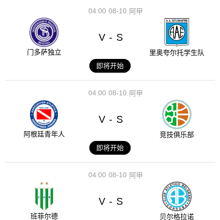
04:00
08-10
阿甲
V
S
-
门多萨独立
里奥夸尔托学生队
即将开始
04:00
08-10
阿甲
V
S
-
阿根廷青年人
竞技俱乐部
即将开始
04:00
08-10
阿甲
V
S
-
班菲尔德
贝尔格拉诺