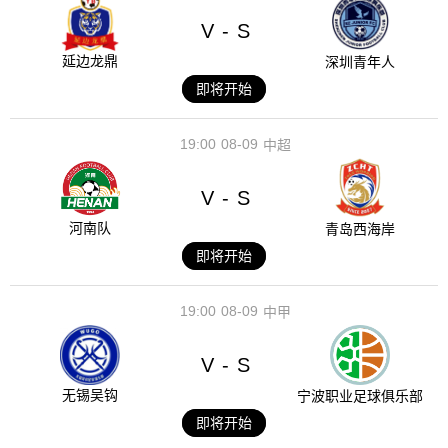
V
S
-
延边龙鼎
深圳青年人
即将开始
19:00
08-09
中超
V
S
-
河南队
青岛西海岸
即将开始
19:00
08-09
中甲
V
S
-
无锡吴钩
宁波职业足球俱乐部
即将开始