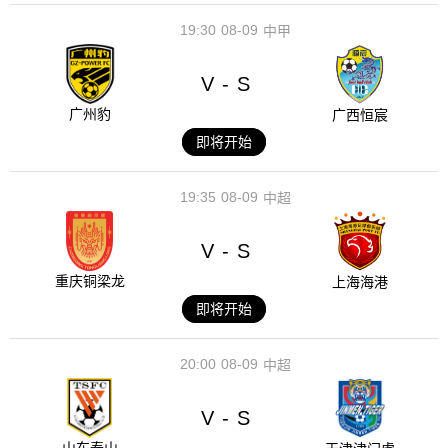
19:30
08-09
中甲
V
S
-
广州豹
广西恒宸
即将开始
19:35
08-09
中超
V
S
-
重庆铜梁龙
上海海港
即将开始
20:00
08-09
中超
V
S
-