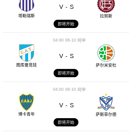
V
S
-
塔勒瑞斯
拉努斯
即将开始
04:00
08-10
阿甲
V
S
-
图库曼竞技
萨尔米安杜
即将开始
04:00
08-10
阿甲
V
S
-
博卡青年
萨斯菲尔德
即将开始