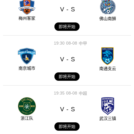
V
S
-
梅州客家
佛山南狮
即将开始
19:30
08-08
中甲
V
S
-
南京城市
南通支云
即将开始
19:35
08-08
中超
V
S
-
浙江队
武汉三镇
即将开始