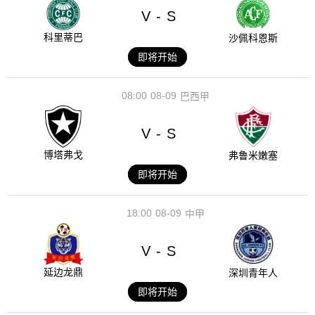
V
S
-
科里蒂巴
沙佩科恩斯
即将开始
08:00
08-09
巴西甲
V
S
-
博塔弗戈
弗鲁米嫩塞
即将开始
18:00
08-09
中甲
V
S
-
延边龙鼎
深圳青年人
即将开始