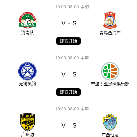
19:00
08-09
中超
V
S
-
河南队
青岛西海岸
即将开始
19:00
08-09
中甲
V
S
-
无锡吴钩
宁波职业足球俱乐部
即将开始
19:30
08-09
中甲
V
S
-
广州豹
广西恒宸