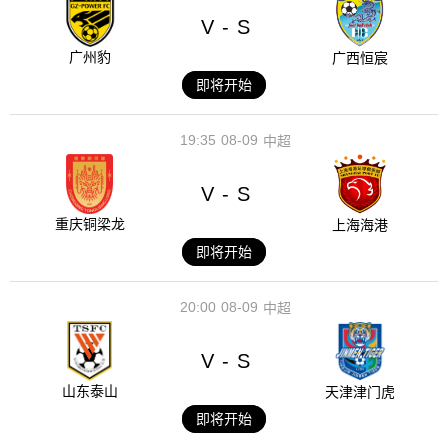
V
S
-
广州豹
广西恒宸
即将开始
19:35
08-09
中超
V
S
-
重庆铜梁龙
上海海港
即将开始
20:00
08-09
中超
V
S
-
山东泰山
天津津门虎
即将开始