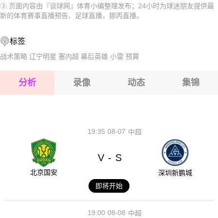
③.页面内容由『谈球网』体育小编整理发布；24小时为球迷朋友提供最
2026-08-15 【挪丙】 罗森博格B队VS莫尔德B队
2026-08-15 【挪丙】 罗森博格B队VS莫尔德B队
新的体育赛事直播预告、足球直播，挪丙直播。
2026-08-14 【挪丙】 罗森博格B队VS莫尔德B队
2026-08-15 【挪丙】 罗森博格B队VS莫尔德B队
标签
2026-08-15 【挪丙】 罗森博格B队VS莫尔德B队
战术策略
辽宁明星
塞内超
幕后英雄
小雷
预算
2026-08-15 【挪丙】 罗森博格B队VS莫尔德B队
分析
录像
动态
集锦
2026-08-15 【挪丙】 罗森博格B队VS莫尔德B队
2026-08-14 【挪丙】 罗森博格B队VS莫尔德B队
19:35
08-07
中超
V
S
-
北京国安
深圳新鹏城
即将开始
19:00
08-08
中超