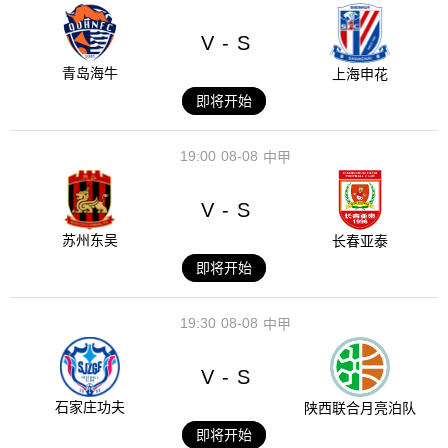
V
S
-
青岛海牛
上海申花
即将开始
19:00
08-08
中甲
V
S
-
苏州东吴
长春亚泰
即将开始
19:30
08-08
中甲
V
S
-
石家庄功夫
陕西联合月亮泊队
即将开始