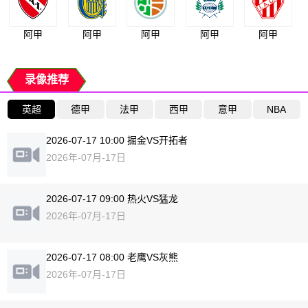
阿甲
阿甲
阿甲
阿甲
阿甲
录像推荐
英超
德甲
法甲
西甲
意甲
NBA
2026-07-17 10:00 掘金VS开拓者
2026年-07月-17日
2026-07-17 09:00 热火VS猛龙
2026年-07月-17日
2026-07-17 08:00 老鹰VS灰熊
2026年-07月-17日