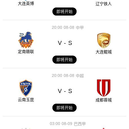
大连英博
辽宁铁人
即将开始
20:00
08-08
中甲
V
S
-
定南赣联
大连鲲城
即将开始
20:00
08-08
中超
V
S
-
云南玉昆
成都蓉城
即将开始
03:00
08-09
巴西甲