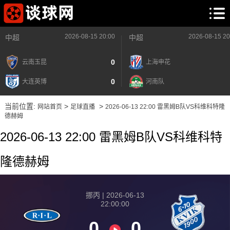
2026-08-15 20:00
2026-08-15 20
中超
中超
0
云南玉昆
上海申花
0
大连英博
河南队
当前位置:
>
>
网站首页
足球直播
2026-06-13 22:00 雷黑姆B队VS科维科特隆
德赫姆
2026-06-13 22:00 雷黑姆B队VS科维科特
隆德赫姆
挪丙 | 2026-06-13
22:00:00
0
0