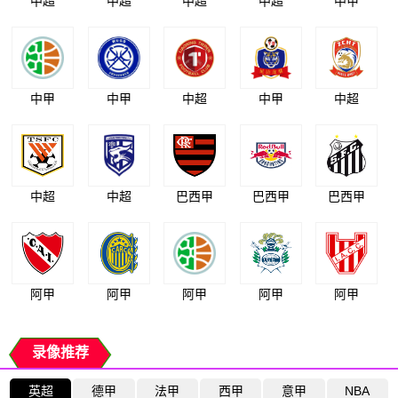
中超
中超
中超
中超
中甲
中甲
中甲
中超
中甲
中超
中超
中超
巴西甲
巴西甲
巴西甲
阿甲
阿甲
阿甲
阿甲
阿甲
录像推荐
英超
德甲
法甲
西甲
意甲
NBA