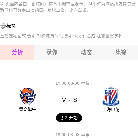
③.页面内容由『谈球网』体育小编整理发布；24小时为球迷朋友提供最
2026-08-15 【挪丙】 雷黑姆B队VS科维科特隆德赫姆
2026-08-15 【挪丙】 雷黑姆B队VS科维科特隆德赫姆
新的体育赛事直播预告、足球直播，挪丙直播。
2026-08-15 【挪丙】 雷黑姆B队VS科维科特隆德赫姆
2026-08-15 【挪丙】 雷黑姆B队VS科维科特隆德赫姆
标签
2026-08-14 【挪丙】 雷黑姆B队VS科维科特隆德赫姆
2026-08-15 【挪丙】 雷黑姆B队VS科维科特隆德赫姆
直播视频回放
告别
签约球员特点
莫斯科火车
合成
吐鲁番贺岁杯
2026-08-15 【挪丙】 雷黑姆B队VS科维科特隆德赫姆
分析
录像
动态
集锦
2026-08-15 【挪丙】 雷黑姆B队VS科维科特隆德赫姆
2026-08-14 【挪丙】 雷黑姆B队VS科维科特隆德赫姆
19:00
08-08
中超
V
S
-
青岛海牛
上海申花
即将开始
19:00
08-08
中甲