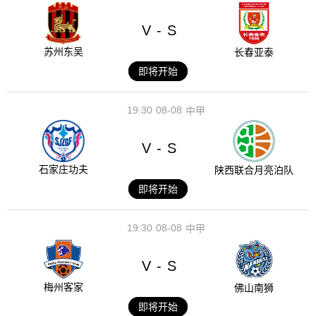
V
S
-
苏州东吴
长春亚泰
即将开始
19:30
08-08
中甲
V
S
-
石家庄功夫
陕西联合月亮泊队
即将开始
19:30
08-08
中甲
V
S
-
梅州客家
佛山南狮
即将开始