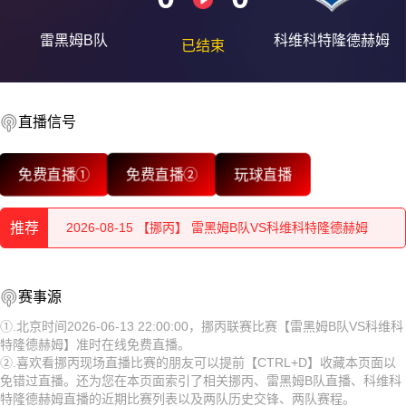
雷黑姆B队
科维科特隆德赫姆
已结束
直播信号
2026-08-15 【挪丙】 雷黑姆B队VS科维科特隆德赫姆
免费直播①
免费直播②
玩球直播
2026-08-15 【挪丙】 雷黑姆B队VS科维科特隆德赫姆
推荐
2026-08-15 【挪丙】 雷黑姆B队VS科维科特隆德赫姆
2026-08-15 【挪丙】 雷黑姆B队VS科维科特隆德赫姆
2026-08-15 【挪丙】 雷黑姆B队VS科维科特隆德赫姆
赛事源
2026-08-15 【挪丙】 雷黑姆B队VS科维科特隆德赫姆
2026-08-15 【挪丙】 雷黑姆B队VS科维科特隆德赫姆
①.北京时间2026-06-13 22:00:00，挪丙联赛比赛【雷黑姆B队VS科维科
特隆德赫姆】准时在线免费直播。
2026-08-15 【挪丙】 雷黑姆B队VS科维科特隆德赫姆
2026-08-15 【挪丙】 雷黑姆B队VS科维科特隆德赫姆
②.喜欢看挪丙现场直播比赛的朋友可以提前【CTRL+D】收藏本页面以
免错过直播。还为您在本页面索引了相关挪丙、雷黑姆B队直播、科维科
2026-08-15 【挪丙】 雷黑姆B队VS科维科特隆德赫姆
2026-08-15 【挪丙】 雷黑姆B队VS科维科特隆德赫姆
特隆德赫姆直播的近期比赛列表以及两队历史交锋、两队赛程。