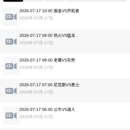
2026-07-17 10:00 掘金VS开拓者
2026年-07月-17日
2026-07-17 09:00 热火VS猛龙
2026年-07月-17日
2026-07-17 08:00 老鹰VS灰熊
2026年-07月-17日
2026-07-17 07:00 尼克斯VS勇士
2026年-07月-17日
2026-07-17 06:00 公牛VS湖人
2026年-07月-17日