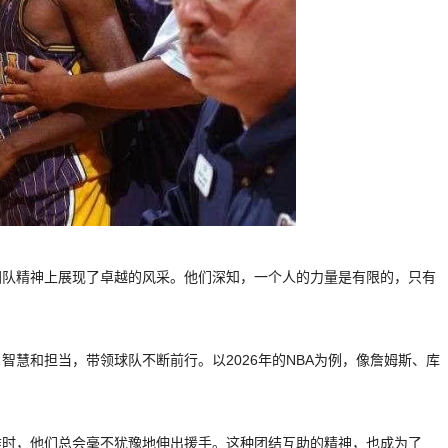
团队精神上展现了卓越的风采。他们深知，一个人的力量是有限的，只有
慧和担当，带领球队不断前行。以2026年的NBA为例，像詹姆斯、库
难时，他们总会毫不犹豫地伸出援手。这种团结互助的精神，也成为了