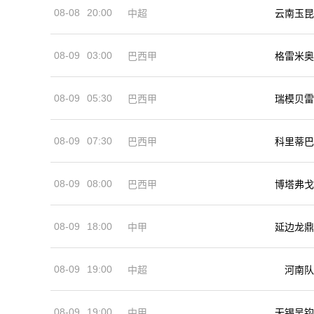
08-08
20:00
中超
云南玉昆
08-09
03:00
巴西甲
格雷米奥
08-09
05:30
巴西甲
瑞模贝雷
08-09
07:30
巴西甲
科里蒂巴
08-09
08:00
巴西甲
博塔弗戈
08-09
18:00
中甲
延边龙鼎
08-09
19:00
河南队
中超
08-09
19:00
中甲
无锡吴钩