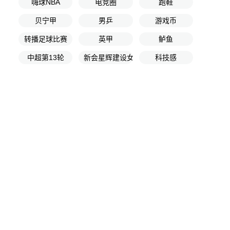
嗨球NBA
电竞圈
跑鞋
贝宁甲
男乒
游戏币
转播足球比赛
英甲
鲈鱼
中超第13轮
新会星辉建设女子队
科技感