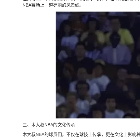
NBA赛场上一道亮丽的风景线。
三、木大叔NBA的文化传承
木大叔NBA的球员们，不仅在球技上传承，更在文化上影响