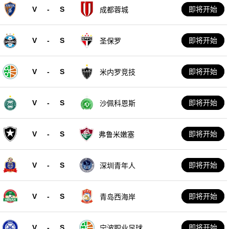
V
-
S
即将开始
成都蓉城
V
-
S
即将开始
圣保罗
V
-
S
即将开始
米内罗竞技
V
-
S
即将开始
沙佩科恩斯
V
-
S
即将开始
弗鲁米嫩塞
V
-
S
即将开始
深圳青年人
V
-
S
即将开始
青岛西海岸
V
-
S
即将开始
宁波职业足球俱