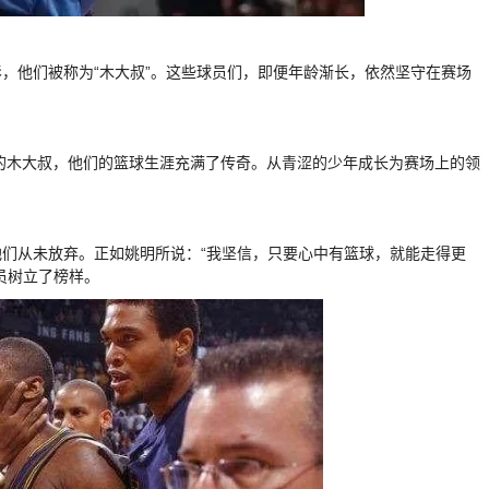
影，他们被称为“木大叔”。这些球员们，即便年龄渐长，依然坚守在赛场
经的木大叔，他们的篮球生涯充满了传奇。从青涩的少年成长为赛场上的领
们从未放弃。正如姚明所说：“我坚信，只要心中有篮球，就能走得更
员树立了榜样。