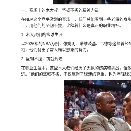
一、赛场上的木大叔，坚韧不拔的精神力量
在NBA这个竞争激烈的赛场上，我们总能看到一些老将的身
上，用他们的坚韧不拔，诠释着什么是真正的职业精神。
1. 木大叔们的篮球生涯
以2026年的NBA为例，像姚明、诺维茨基、韦德等这些曾
袖，他们付出了常人难以想象的努力。
2. 坚韧不拔，铸就辉煌
在职业生涯中，这些木大叔们经历了无数的伤病和挑战，但他
远。”他们的坚韧不拔，不仅赢得了球迷的尊重，也为年轻球