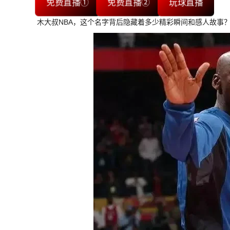
免费直播①
免费直播②
玩球直播
木大叔NBA，这个名字背后隐藏着多少精彩瞬间和感人故事？