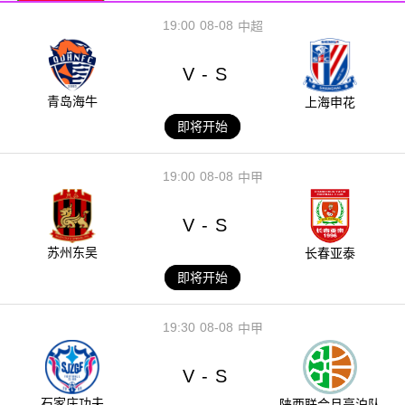
19:00
08-08
中超
V
S
-
青岛海牛
上海申花
即将开始
19:00
08-08
中甲
V
S
-
苏州东吴
长春亚泰
即将开始
19:30
08-08
中甲
V
S
-
石家庄功夫
陕西联合月亮泊队