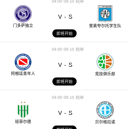
04:00
08-10
阿甲
V
S
-
门多萨独立
里奥夸尔托学生队
即将开始
04:00
08-10
阿甲
V
S
-
阿根廷青年人
竞技俱乐部
即将开始
04:00
08-10
阿甲
V
S
-
班菲尔德
贝尔格拉诺