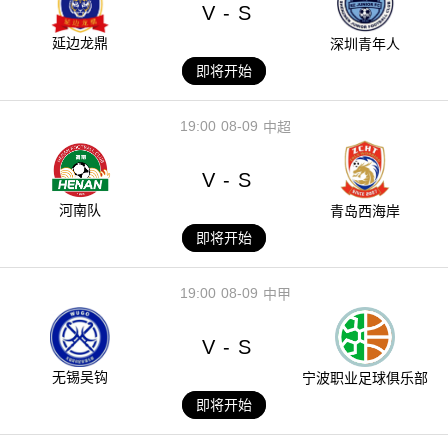
V
S
-
延边龙鼎
深圳青年人
即将开始
19:00
08-09
中超
V
S
-
河南队
青岛西海岸
即将开始
19:00
08-09
中甲
V
S
-
无锡吴钩
宁波职业足球俱乐部
即将开始