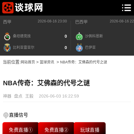
2026-08-16 23:00
2026-08-16 22
西甲
巴西甲
0
桑坦德竞技
沙佩科恩斯
0
比利亚雷亚尔
巴伊亚
当前位置:
>
>
网站首页
篮球资讯
NBA传奇：艾佛森的代号之谜
NBA传奇：艾佛森的代号之谜
神器
盘点
王毅
2026-06-03 16:22:59
直播信号
免费直播①
免费直播②
玩球直播