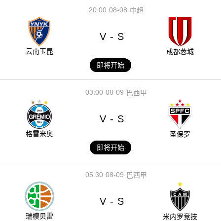
20:00
08-08
中超
V
S
-
云南玉昆
成都蓉城
即将开始
03:00
08-09
巴西甲
V
S
-
格雷米奥
圣保罗
即将开始
05:30
08-09
巴西甲
V
S
-
瑞模贝雷
米内罗竞技