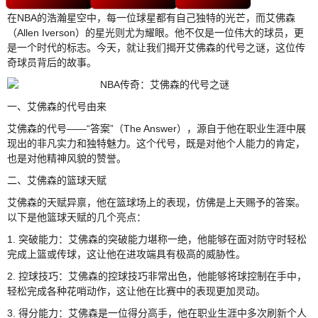
在NBA的浩瀚星空中，每一位球星都有自己独特的光芒，而艾佛森
（Allen Iverson）的星光则尤为耀眼。他不仅是一位伟大的球员，更
是一个时代的标志。今天，就让我们揭开艾佛森的代号之谜，这位传
奇球员背后的故事。
一、艾佛森的代号由来
艾佛森的代号——“答案”（The Answer），源自于他在职业生涯中展
现出的非凡实力和独特魅力。这个代号，既是对他个人能力的肯定，
也是对他精神风貌的赞誉。
二、艾佛森的篮球天赋
艾佛森的天赋异禀，他在篮球场上的表现，仿佛是上天赐予的答案。
以下是他篮球天赋的几个亮点：
1. 突破能力：艾佛森的突破能力堪称一绝，他能够在面对防守时轻松
完成上篮或传球，这让他在进攻端具有极高的威胁性。
2. 控球技巧：艾佛森的控球技巧非常出色，他能够将球控制在手中，
轻松完成各种花哨动作，这让他在比赛中的表现更加灵动。
3. 得分能力：艾佛森是一位得分高手，他在职业生涯中多次刷新个人