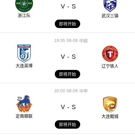
V
S
-
浙江队
武汉三镇
即将开始
19:35
08-08
中超
V
S
-
大连英博
辽宁铁人
即将开始
20:00
08-08
中甲
V
S
-
定南赣联
大连鲲城
即将开始