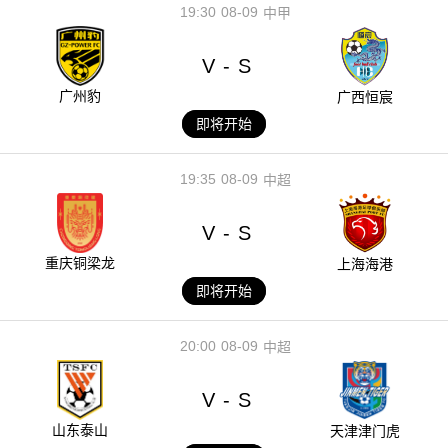
19:30
08-09
中甲
V
S
-
广州豹
广西恒宸
即将开始
19:35
08-09
中超
V
S
-
重庆铜梁龙
上海海港
即将开始
20:00
08-09
中超
V
S
-
山东泰山
天津津门虎