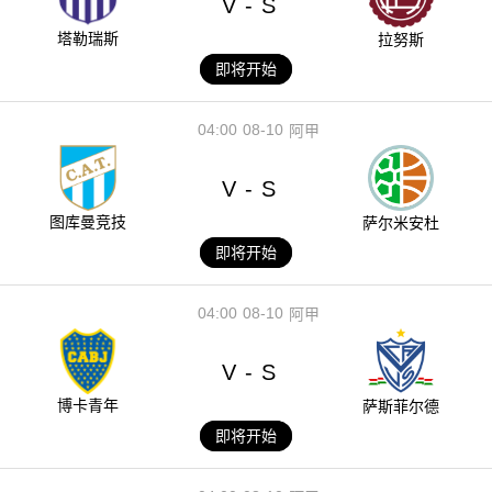
V
S
-
塔勒瑞斯
拉努斯
即将开始
04:00
08-10
阿甲
V
S
-
图库曼竞技
萨尔米安杜
即将开始
04:00
08-10
阿甲
V
S
-
博卡青年
萨斯菲尔德
即将开始