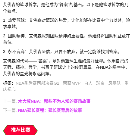
艾佛森的篮球哲学，是他成为“答案”的基石。以下是他篮球哲学的几
个要点：
1. 热爱篮球：艾佛森对篮球的热爱，让他能够在比赛中全力以赴，追
求卓越。
2. 团队精神：艾佛森深知团队精神的重要性，他始终将团队利益放在
首位。
3. 永不言弃：艾佛森坚信，只要不放弃，就一定能够找到答案。
艾佛森的代号——“答案”，是对他篮球生涯的最好诠释。他用自己的
天赋、精神、哲学，书写了篮球史上的传奇篇章。在NBA的星空中，
艾佛森的星光将永远闪耀。
标签
：
NBA季后赛西部决赛G2
荣获MVP
白人
球帝
风暴队
重
庆初心
上一篇:
木大叔NBA：那些不为人知的赛场故事
下一篇:
NBA延长赛程：延长赛背后的故事
推荐比赛