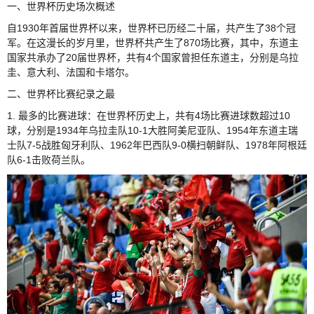
一、世界杯历史场次概述
自1930年首届世界杯以来，世界杯已历经二十届，共产生了38个冠
军。在这漫长的岁月里，世界杯共产生了870场比赛，其中，东道主
国家共承办了20届世界杯，共有4个国家曾担任东道主，分别是乌拉
圭、意大利、法国和卡塔尔。
二、世界杯比赛纪录之最
1. 最多的比赛进球：在世界杯历史上，共有4场比赛进球数超过10
球，分别是1934年乌拉圭队10-1大胜阿美尼亚队、1954年东道主瑞
士队7-5战胜匈牙利队、1962年巴西队9-0横扫朝鲜队、1978年阿根廷
队6-1击败荷兰队。