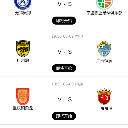
V
S
-
无锡吴钩
宁波职业足球俱乐部
即将开始
19:30
08-09
中甲
V
S
-
广州豹
广西恒宸
即将开始
19:35
08-09
中超
V
S
-
重庆铜梁龙
上海海港
即将开始