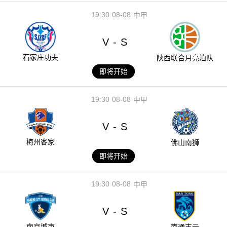
19:30
08-08
中甲
V
S
-
石家庄功夫
陕西联合月亮泊队
即将开始
19:30
08-08
中甲
V
S
-
梅州客家
佛山南狮
即将开始
19:30
08-08
中甲
V
S
-
南京城市