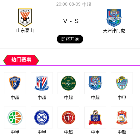
20:00
08-09
中超
V
S
-
山东泰山
天津津门虎
即将开始
热门赛事
中超
中超
中超
中超
中甲
中甲
中甲
中超
中甲
中超