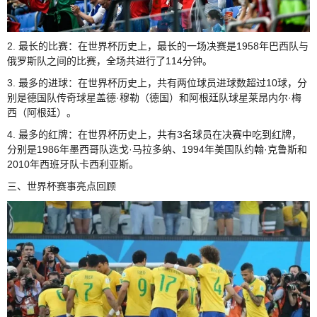
2. 最长的比赛：在世界杯历史上，最长的一场决赛是1958年巴西队与
俄罗斯队之间的比赛，全场共进行了114分钟。
3. 最多的进球：在世界杯历史上，共有两位球员进球数超过10球，分
别是德国队传奇球星盖德·穆勒（德国）和阿根廷队球星莱昂内尔·梅
西（阿根廷）。
4. 最多的红牌：在世界杯历史上，共有3名球员在决赛中吃到红牌，
分别是1986年墨西哥队迭戈·马拉多纳、1994年美国队约翰·克鲁斯和
2010年西班牙队卡西利亚斯。
三、世界杯赛事亮点回顾