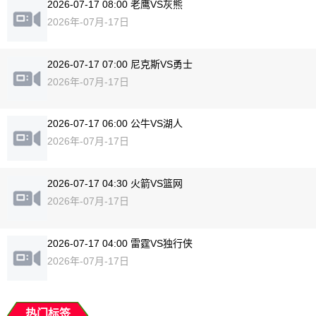
2026-07-17 08:00 老鹰VS灰熊
2026年-07月-17日
2026-07-17 07:00 尼克斯VS勇士
2026年-07月-17日
2026-07-17 06:00 公牛VS湖人
2026年-07月-17日
2026-07-17 04:30 火箭VS篮网
2026年-07月-17日
2026-07-17 04:00 雷霆VS独行侠
2026年-07月-17日
热门标签