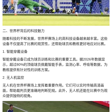
二、世界杯背后的科技魅力
随着科技的不断发展，世界杯赛场上的高科技设备越来越丰富。这些
设备不仅提高了比赛的观赏性，还帮助球员和教练更好地应对比赛。
1. 智能穿戴设备
智能穿戴设备已成为球员训练和比赛的重要工具。据2026年数据显
示，超过80%的顶级球员佩戴智能手表，监测心率、呼吸等数据，为
教练提供有针对性的训练方案。
2. 无人机监控
无人机在世界杯赛场上发挥着重要作用。它们可以实时传输高清画
面，帮助裁判员更准确地判断犯规。此外，无人机还能在比赛中为观
众提供独特的视角。