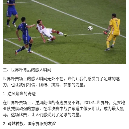
三、世界杯背后的感人瞬间
世界杯赛场上的感人瞬间无处不在，它们让我们感受到了足球的魅
力，也让我们相信，团结、拼搏、梦想的力量。
1. 逆风翻盘的奇迹
在世界杯赛场上，逆风翻盘的奇迹屡见不鲜。2018年世界杯，克罗地
亚队凭借顽强的意志，在半决赛中战胜东道主俄罗斯队，成为最大黑
马。这场比赛，让人们感受到了足球的力量。
2. 跨越种族、国家界限的友谊