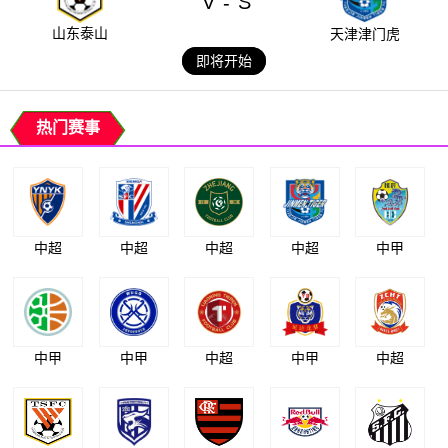
V
S
-
山东泰山
天津津门虎
即将开始
热门赛事
中超
中超
中超
中超
中甲
中甲
中甲
中超
中甲
中超