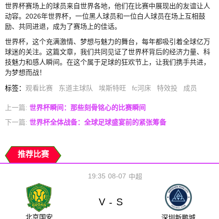
世界杯赛场上的球员来自世界各地，他们在比赛中展现出的友谊让人
动容。2026年世界杯，一位黑人球员和一位白人球员在场上互相鼓
励、共同进退，成为了赛场上的佳话。
世界杯，这个充满激情、梦想与魅力的舞台，每年都吸引着全球亿万
球迷的关注。这篇文章，我们共同见证了世界杯背后的经济力量、科
技魅力和感人瞬间。在这个属于足球的狂欢节上，让我们携手共进，
为梦想而战！
标签
：
观看比赛
东道主球队
埃斯特旺
fc河床
特效投
成员
上一篇:
世界杯瞬间：那些刻骨铭心的比赛瞬间
下一篇:
世界杯全体战备：全球足球盛宴前的紧张筹备
推荐比赛
19:35
08-07
中超
V
S
-
北京国安
深圳新鹏城