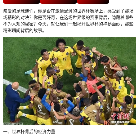
亲爱的足球迷们，你是否在激情澎湃的世界杯赛场上，感受到了那场
场精彩的对决？你是否好奇，在这场世界级的赛事背后，隐藏着哪些
不为人知的秘密？今天，就让我们一起揭开世界杯的神秘面纱，那些
精彩瞬间背后的故事。
一、世界杯背后的经济力量