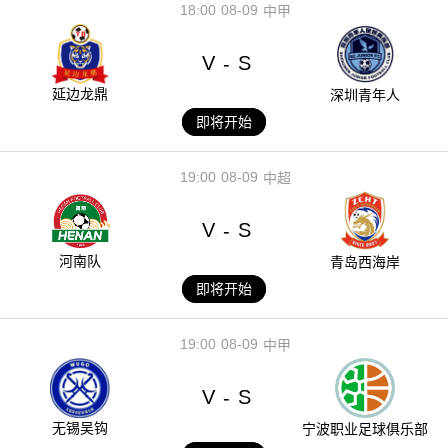
18:00
08-09
中甲
V
S
-
延边龙鼎
深圳青年人
即将开始
19:00
08-09
中超
V
S
-
河南队
青岛西海岸
即将开始
19:00
08-09
中甲
V
S
-
无锡吴钩
宁波职业足球俱乐部