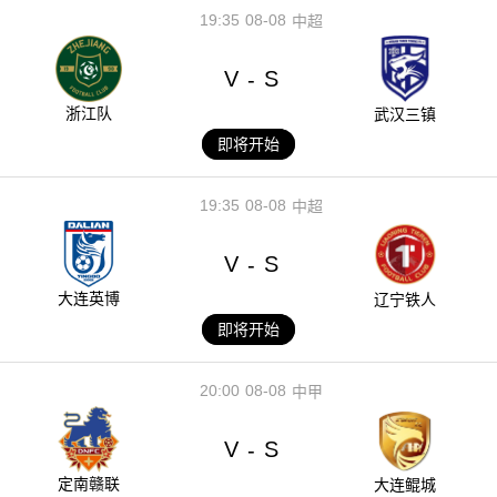
19:35
08-08
中超
V
S
-
浙江队
武汉三镇
即将开始
19:35
08-08
中超
V
S
-
大连英博
辽宁铁人
即将开始
20:00
08-08
中甲
V
S
-
定南赣联
大连鲲城