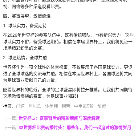
悉，本届世界杯将有超过200家媒体进行现场报道，全球观众可电
视、网络等多种渠道观看比赛。
四、赛事展望，激情燃烧
1. 球队实力，备受期待
在2026年世界杯的参赛队伍中，既有传统强队，也有新兴势力。这些
球队实力不俗，备受球迷期待。相信在本届世界杯上，我们将见证一
场场精彩纷呈的比赛。
2. 球迷热情，全球共融
世界杯作为一项全球性的体育盛事，不仅展示了各国足球实力，更促
进了全球球迷的交流与共融。相信在本届世界杯上，各国球迷将共同
为足球事业贡献自己的力量。
随着世界杯的临近，全球的足球盛宴即将拉开帷幕。让我们共同期待
这场激情燃烧的赛事，为足球事业喝彩！
标签
：
门道
阿尔乙
休闲鞋
韧带
中甲第5轮
帮帮
上一篇:
世界杯tz：赛事背后的精彩瞬间与深度解读
下一篇:
82世界杯比赛转播片头：那些年，我们一起追过的激情岁月