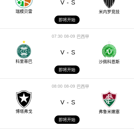
V
S
-
瑞模贝雷
米内罗竞技
即将开始
07:30
08-09
巴西甲
V
S
-
科里蒂巴
沙佩科恩斯
即将开始
08:00
08-09
巴西甲
V
S
-
博塔弗戈
弗鲁米嫩塞
即将开始