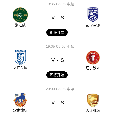
19:35
08-08
中超
V
S
-
浙江队
武汉三镇
即将开始
19:35
08-08
中超
V
S
-
大连英博
辽宁铁人
即将开始
20:00
08-08
中甲
V
S
-
定南赣联
大连鲲城