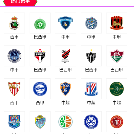
热门赛事
西甲
巴西甲
中甲
中甲
中甲
中甲
巴西甲
巴西甲
巴西甲
巴西甲
西甲
西甲
中超
中超
中超