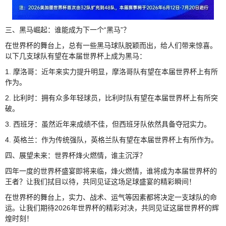
三、黑马崛起：谁能成为下一个“黑马”？
在世界杯的舞台上，总有一些黑马球队脱颖而出，给人们带来惊喜。
以下几支球队有望在本届世界杯上成为黑马：
1. 摩洛哥：近年来实力提升明显，摩洛哥队有望在本届世界杯上有所
作为。
2. 比利时：拥有众多年轻球员，比利时队有望在本届世界杯上有所突
破。
3. 西班牙：虽然近年来成绩不佳，但西班牙队依然具备夺冠实力。
4. 英格兰：作为传统强队，英格兰队有望在本届世界杯上有所作为。
四、展望未来：世界杯烽火燃情，谁主沉浮？
四年一度的世界杯盛宴即将来临，烽火燃情，谁将成为本届世界杯的
王者？让我们拭目以待，共同见证这场足球盛宴的精彩瞬间！
在世界杯的舞台上，实力、战术、运气等因素都将决定一支球队的命
运。让我们期待2026年世界杯的精彩对决，共同见证这届世界杯的辉
煌时刻！