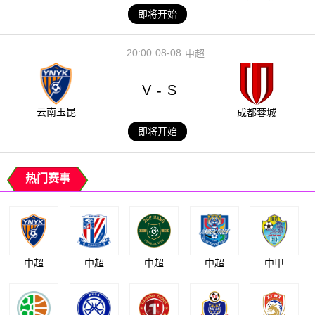
即将开始
20:00
08-08
中超
V
S
-
云南玉昆
成都蓉城
即将开始
热门赛事
中超
中超
中超
中超
中甲