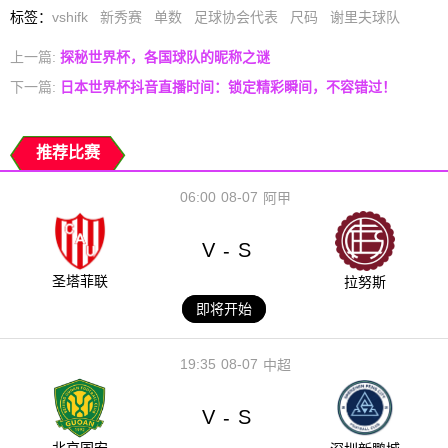
标签
：
vshifk
新秀赛
单数
足球协会代表
尺码
谢里夫球队
上一篇:
探秘世界杯，各国球队的昵称之谜
下一篇:
日本世界杯抖音直播时间：锁定精彩瞬间，不容错过！
推荐比赛
06:00
08-07
阿甲
V
S
-
圣塔菲联
拉努斯
即将开始
19:35
08-07
中超
V
S
-
北京国安