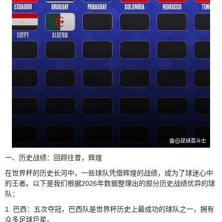
一、历史战绩：回顾往昔，辉煌
在世界杯的历史长河中，一些球队凭借辉煌的战绩，成为了球迷心中
的王者。以下是我们根据2026年数据整理出的部分历史战绩优异的球
队：
1. 巴西：五次夺冠，巴西队是世界杯历史上最成功的球队之一，拥有
众多足球巨星。