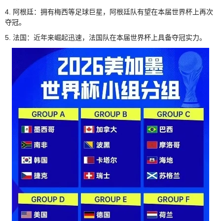
4. 阿根廷：拥有梅西等足球巨星，阿根廷队有望在本届世界杯上再次
夺冠。
5. 法国：近年来崛起迅速，法国队在本届世界杯上具备夺冠实力。