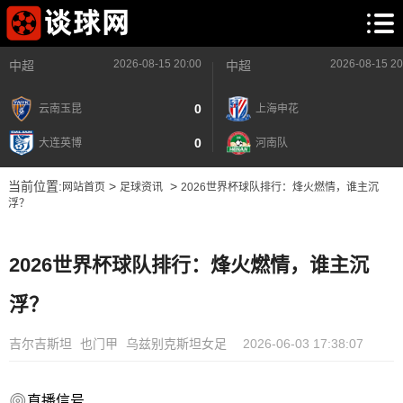
2026-08-15 20:00
2026-08-15 20
中超
中超
0
云南玉昆
上海申花
0
大连英博
河南队
当前位置:
>
>
网站首页
足球资讯
2026世界杯球队排行：烽火燃情，谁主沉
浮？
2026世界杯球队排行：烽火燃情，谁主沉
浮？
吉尔吉斯坦
也门甲
乌兹别克斯坦女足
2026-06-03 17:38:07
直播信号