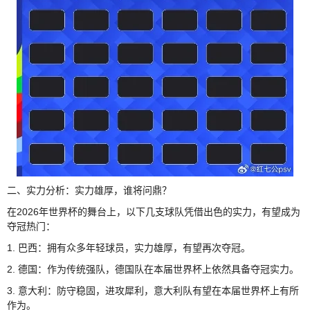
二、实力分析：实力雄厚，谁将问鼎？
在2026年世界杯的舞台上，以下几支球队凭借出色的实力，有望成为
夺冠热门：
1. 巴西：拥有众多年轻球员，实力雄厚，有望再次夺冠。
2. 德国：作为传统强队，德国队在本届世界杯上依然具备夺冠实力。
3. 意大利：防守稳固，进攻犀利，意大利队有望在本届世界杯上有所
作为。