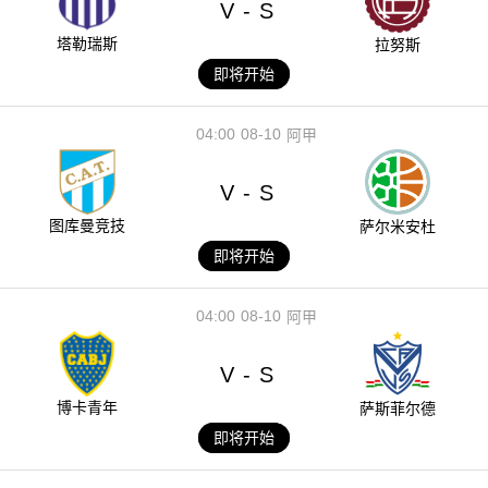
V
S
-
塔勒瑞斯
拉努斯
即将开始
04:00
08-10
阿甲
V
S
-
图库曼竞技
萨尔米安杜
即将开始
04:00
08-10
阿甲
V
S
-
博卡青年
萨斯菲尔德
即将开始