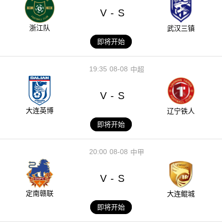
V
S
-
浙江队
武汉三镇
即将开始
19:35
08-08
中超
V
S
-
大连英博
辽宁铁人
即将开始
20:00
08-08
中甲
V
S
-
定南赣联
大连鲲城
即将开始