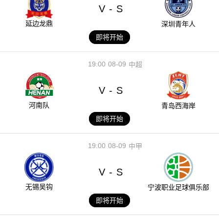
V
S
-
延边龙鼎
深圳青年人
即将开始
19:00
08-09
中超
V
S
-
河南队
青岛西海岸
即将开始
19:00
08-09
中甲
V
S
-
无锡吴钩
宁波职业足球俱乐部
即将开始