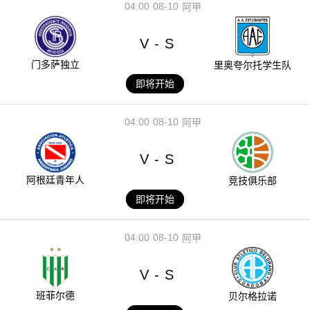
04:00
08-10
阿甲
V
S
-
门多萨独立
里奥夸尔托学生队
即将开始
04:00
08-10
阿甲
V
S
-
阿根廷青年人
竞技俱乐部
即将开始
04:00
08-10
阿甲
V
S
-
班菲尔德
贝尔格拉诺