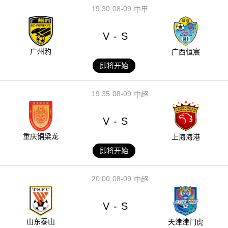
19:30
08-09
中甲
V
S
-
广州豹
广西恒宸
即将开始
19:35
08-09
中超
V
S
-
重庆铜梁龙
上海海港
即将开始
20:00
08-09
中超
V
S
-
山东泰山
天津津门虎