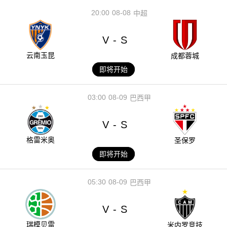
20:00
08-08
中超
V
S
-
云南玉昆
成都蓉城
即将开始
03:00
08-09
巴西甲
V
S
-
格雷米奥
圣保罗
即将开始
05:30
08-09
巴西甲
V
S
-
瑞模贝雷
米内罗竞技