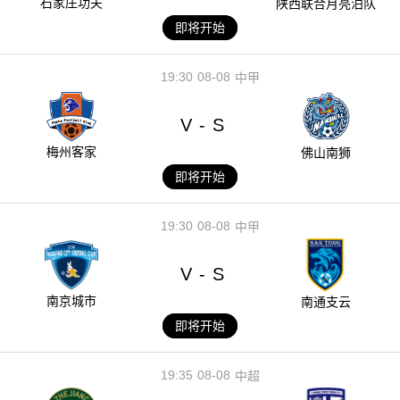
石家庄功夫
陕西联合月亮泊队
即将开始
19:30
08-08
中甲
V
S
-
梅州客家
佛山南狮
即将开始
19:30
08-08
中甲
V
S
-
南京城市
南通支云
即将开始
19:35
08-08
中超