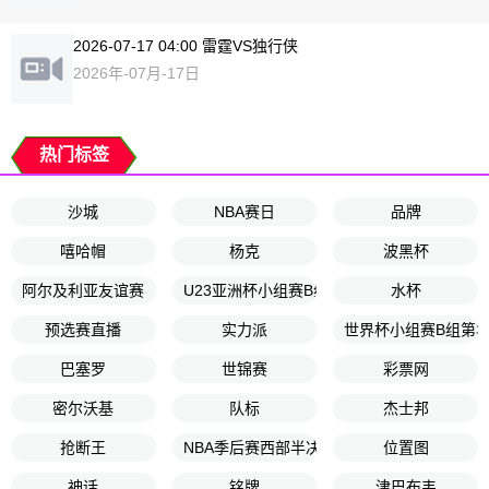
2026-07-17 04:00 雷霆VS独行侠
2026年-07月-17日
热门标签
沙城
NBA赛日
品牌
嘻哈帽
杨克
波黑杯
阿尔及利亚友谊赛
U23亚洲杯小组赛B组
水杯
预选赛直播
实力派
世界杯小组赛B组第3
巴塞罗
世锦赛
彩票网
密尔沃基
队标
杰士邦
抢断王
NBA季后赛西部半决赛G1
位置图
神话
铭牌
津巴布韦