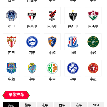
西甲
巴西甲
中甲
中甲
中甲
中甲
巴西甲
巴西甲
巴西甲
巴西甲
西甲
西甲
中超
中超
中超
中超
中甲
中甲
中甲
中超
录像推荐
英超
德甲
法甲
西甲
意甲
NBA