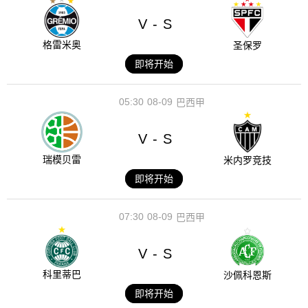
V
S
-
格雷米奥
圣保罗
即将开始
05:30
08-09
巴西甲
V
S
-
瑞模贝雷
米内罗竞技
即将开始
07:30
08-09
巴西甲
V
S
-
科里蒂巴
沙佩科恩斯
即将开始