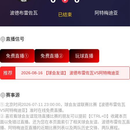
波德布雷佐瓦
阿特梅迪亚
已结束
2026-08-16 【球会友谊】 波德布雷佐瓦VS阿特梅迪亚
直播信号
2026-08-16 【球会友谊】 波德布雷佐瓦VS阿特梅迪亚
免费直播①
免费直播②
玩球直播
2026-08-16 【球会友谊】 波德布雷佐瓦VS阿特梅迪亚
2026-08-16 【球会友谊】 波德布雷佐瓦VS阿特梅迪亚
推荐
2026-08-16 【球会友谊】 波德布雷佐瓦VS阿特梅迪亚
2026-08-16 【球会友谊】 波德布雷佐瓦VS阿特梅迪亚
赛事源
2026-08-16 【球会友谊】 波德布雷佐瓦VS阿特梅迪亚
2026-08-16 【球会友谊】 波德布雷佐瓦VS阿特梅迪亚
①.北京时间2026-07-11 23:00:00，球会友谊联赛比赛【波德布雷佐瓦
2026-08-16 【球会友谊】 波德布雷佐瓦VS阿特梅迪亚
VS阿特梅迪亚】准时在线免费直播。
2026-08-16 【球会友谊】 波德布雷佐瓦VS阿特梅迪亚
②.喜欢看球会友谊现场直播比赛的朋友可以提前【CTRL+D】收藏本页
2026-08-16 【球会友谊】 波德布雷佐瓦VS阿特梅迪亚
面以免错过直播。还为您在本页面索引了相关球会友谊、波德布雷佐瓦直
2026-08-16 【球会友谊】 波德布雷佐瓦VS阿特梅迪亚
播、阿特梅迪亚直播的近期比赛列表以及两队历史交锋、两队赛程。