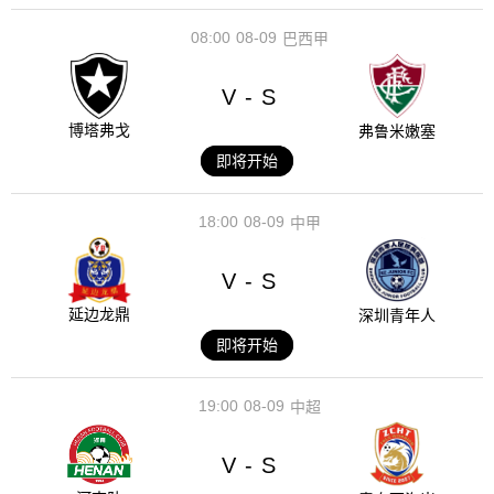
08:00
08-09
巴西甲
V
S
-
博塔弗戈
弗鲁米嫩塞
即将开始
18:00
08-09
中甲
V
S
-
延边龙鼎
深圳青年人
即将开始
19:00
08-09
中超
V
S
-