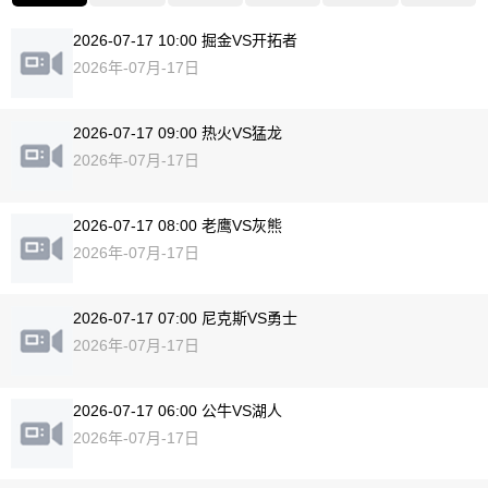
2026-07-17 10:00 掘金VS开拓者
2026年-07月-17日
2026-07-17 09:00 热火VS猛龙
2026年-07月-17日
2026-07-17 08:00 老鹰VS灰熊
2026年-07月-17日
2026-07-17 07:00 尼克斯VS勇士
2026年-07月-17日
2026-07-17 06:00 公牛VS湖人
2026年-07月-17日