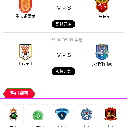
V
S
-
重庆铜梁龙
上海海港
即将开始
20:00
08-09
中超
V
S
-
山东泰山
天津津门虎
即将开始
热门赛事