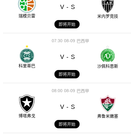
V
S
-
瑞模贝雷
米内罗竞技
即将开始
07:30
08-09
巴西甲
V
S
-
科里蒂巴
沙佩科恩斯
即将开始
08:00
08-09
巴西甲
V
S
-
博塔弗戈
弗鲁米嫩塞
即将开始