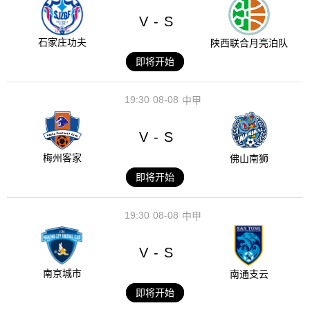
V
S
-
石家庄功夫
陕西联合月亮泊队
即将开始
19:30
08-08
中甲
V
S
-
梅州客家
佛山南狮
即将开始
19:30
08-08
中甲
V
S
-
南京城市
南通支云
即将开始