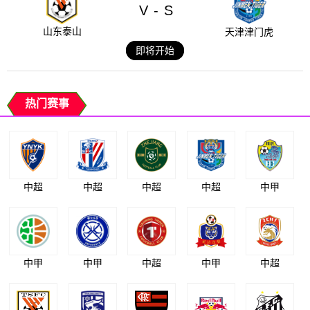
V
S
-
山东泰山
天津津门虎
即将开始
热门赛事
中超
中超
中超
中超
中甲
中甲
中甲
中超
中甲
中超