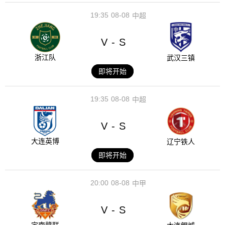
19:35
08-08
中超
V
S
-
浙江队
武汉三镇
即将开始
19:35
08-08
中超
V
S
-
大连英博
辽宁铁人
即将开始
20:00
08-08
中甲
V
S
-