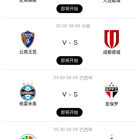
定南赣联
大连鲲城
即将开始
20:00
08-08
中超
V
S
-
云南玉昆
成都蓉城
即将开始
03:00
08-09
巴西甲
V
S
-
格雷米奥
圣保罗
即将开始
05:30
08-09
巴西甲