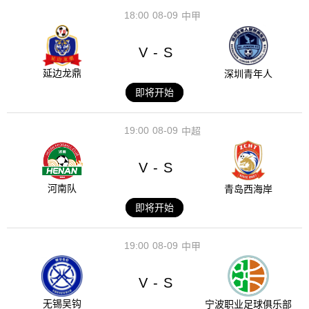
18:00
08-09
中甲
V
S
-
延边龙鼎
深圳青年人
即将开始
19:00
08-09
中超
V
S
-
河南队
青岛西海岸
即将开始
19:00
08-09
中甲
V
S
-
无锡吴钩
宁波职业足球俱乐部