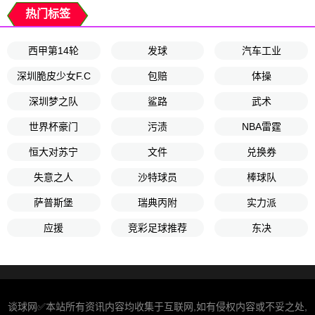
热门标签
西甲第14轮
发球
汽车工业
深圳脆皮少女F.C
包赔
体操
深圳梦之队
鲨路
武术
世界杯豪门
污渍
NBA雷霆
恒大对苏宁
文件
兑换券
失意之人
沙特球员
棒球队
萨普斯堡
瑞典丙附
实力派
应援
竞彩足球推荐
东决
谈球网✅本站所有资讯内容均收集于互联网,如有侵权内容或不妥之处,