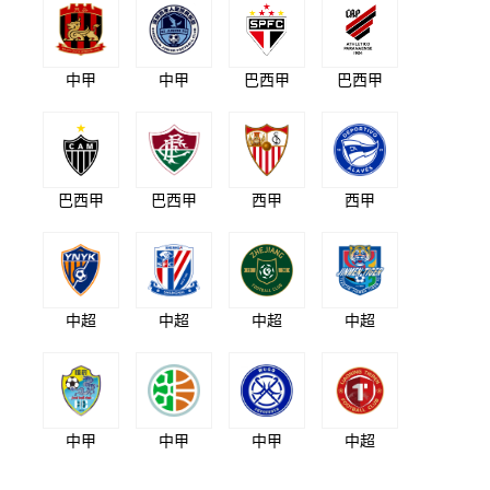
中甲
中甲
巴西甲
巴西甲
巴西甲
巴西甲
西甲
西甲
中超
中超
中超
中超
中甲
中甲
中甲
中超