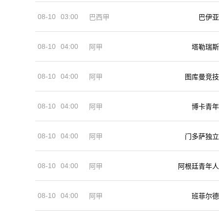
08-10
03:00
巴西甲
巴伊亚
08-10
04:00
阿甲
塔勒瑞斯
08-10
04:00
阿甲
图库曼竞技
08-10
04:00
阿甲
博卡青年
08-10
04:00
阿甲
门多萨独立
08-10
04:00
阿甲
阿根廷青年人
08-10
04:00
阿甲
班菲尔德