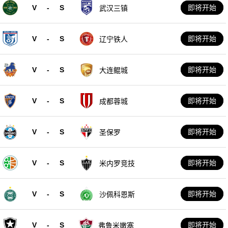
V
-
S
即将开始
武汉三镇
V
-
S
即将开始
辽宁铁人
V
-
S
即将开始
大连鲲城
V
-
S
即将开始
成都蓉城
V
-
S
即将开始
圣保罗
V
-
S
即将开始
米内罗竞技
V
-
S
即将开始
沙佩科恩斯
V
-
S
即将开始
弗鲁米嫩塞