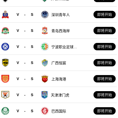
V
-
S
即将开始
深圳青年人
V
-
S
即将开始
青岛西海岸
V
-
S
即将开始
宁波职业足球俱
乐部
V
-
S
即将开始
广西恒宸
V
-
S
即将开始
上海海港
V
-
S
即将开始
天津津门虎
V
-
S
即将开始
巴西国际