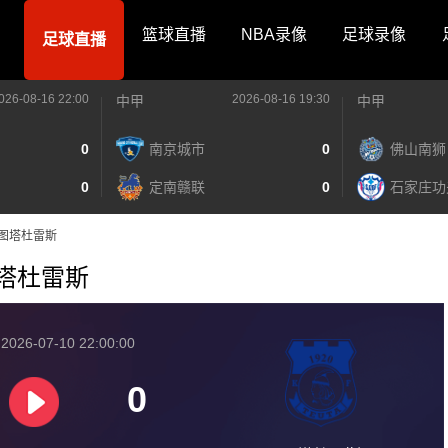
篮球直播
NBA录像
足球录像
足球直播
026-08-16 22:00
2026-08-16 19:30
中甲
中甲
0
南京城市
0
佛山南狮
0
定南赣联
0
石家庄功
VS图塔杜雷斯
S图塔杜雷斯
026-07-10 22:00:00
0