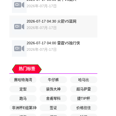
2026年-07月-17日
2026-07-17 04:30 火箭VS篮网
2026年-07月-17日
2026-07-17 04:00 雷霆VS独行侠
2026年-07月-17日
热门标签
赛哈特海湾
牛仔裤
哈马比
定型
装饰大神
超马萨雷
跑马
舍甫琴科
捷TIP杯
非洲杯E组第3轮
签证
价格往往