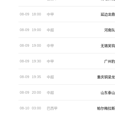
08-09
18:00
中甲
延边龙鼎
08-09
19:00
河南队
中超
08-09
19:00
中甲
无锡吴钩
08-09
19:30
中甲
广州豹
08-09
19:35
中超
重庆铜梁龙
08-09
20:00
中超
山东泰山
08-10
03:00
巴西甲
帕尔梅拉斯