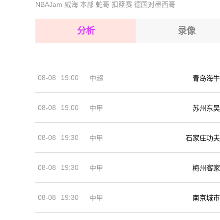
NBAJam
威海
本部
蛇哥
扣篮赛
德国对墨西哥
2026-08-16 【球会友谊】 卢多戈雷茨VS图塔杜
2026-08-16 【球会友谊】 卢多戈雷茨VS图塔杜
2026-08-16 【球会友谊】 卢多戈雷茨VS图塔杜
分析
录像
2026-08-16 【球会友谊】 卢多戈雷茨VS图塔杜
2026-08-16 【球会友谊】 卢多戈雷茨VS图塔杜
08-08
19:00
中超
青岛海牛
2026-08-16 【球会友谊】 卢多戈雷茨VS图塔杜
08-08
19:00
中甲
苏州东吴
08-08
19:30
中甲
石家庄功夫
08-08
19:30
中甲
梅州客家
08-08
19:30
中甲
南京城市