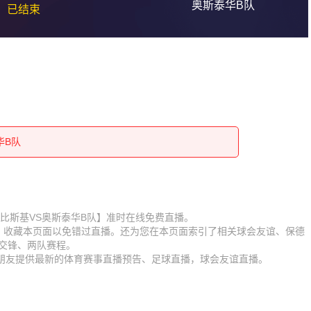
奥斯泰华B队
已结束
华B队
华B队
华B队
华B队
华B队
华B队
华B队
赛【保德比斯基VS奥斯泰华B队】准时在线免费直播。
D】收藏本页面以免错过直播。还为您在本页面索引了相关球会友谊、保德
华B队
华B队
交锋、两队赛程。
迷朋友提供最新的体育赛事直播预告、足球直播，球会友谊直播。
华B队
华B队
华B队
华B队