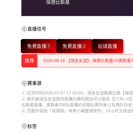
保德比斯基
直播信号
2026-08-16 【球会友谊】 保德比斯基VS奥斯泰
免费直播①
免费直播②
玩球直播
2026-08-16 【球会友谊】 保德比斯基VS奥斯泰
推荐
2026-08-16 【球会友谊】 保德比斯基VS奥斯泰
2026-08-16 【球会友谊】 保德比斯基VS奥斯泰
2026-08-16 【球会友谊】 保德比斯基VS奥斯泰
赛事源
2026-08-16 【球会友谊】 保德比斯基VS奥斯泰
2026-08-16 【球会友谊】 保德比斯基VS奥斯泰
①.北京时间2026-07-07 17:00:00，球会友谊联赛比
②.喜欢看球会友谊现场直播比赛的朋友可以提前【CTRL+
2026-08-16 【球会友谊】 保德比斯基VS奥斯泰
2026-08-16 【球会友谊】 保德比斯基VS奥斯泰
比斯基直播、奥斯泰华B队直播的近期比赛列表以及两队历史
③.页面内容由『谈球网』体育小编整理发布；24小时为球
2026-08-16 【球会友谊】 保德比斯基VS奥斯泰
2026-08-16 【球会友谊】 保德比斯基VS奥斯泰
2026-08-16 【球会友谊】 保德比斯基VS奥斯泰
标签
2026-08-16 【球会友谊】 保德比斯基VS奥斯泰