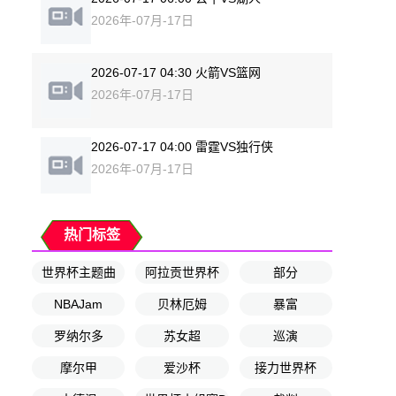
2026年-07月-17日
2026-07-17 04:30 火箭VS篮网
2026年-07月-17日
2026-07-17 04:00 雷霆VS独行侠
2026年-07月-17日
热门标签
世界杯主题曲
阿拉贡世界杯
部分
NBAJam
贝林厄姆
暴富
罗纳尔多
苏女超
巡演
摩尔甲
爱沙杯
接力世界杯