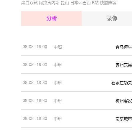
黑白双煞
阿拉贡内斯
昆山
日本vs巴西
B站
快船阵容
2026-08-16 【球会友谊】 保德比斯基VS奥斯泰
2026-08-16 【球会友谊】 保德比斯基VS奥斯泰
2026-08-16 【球会友谊】 保德比斯基VS奥斯泰
分析
录像
2026-08-16 【球会友谊】 保德比斯基VS奥斯泰
2026-08-16 【球会友谊】 保德比斯基VS奥斯泰
2026-08-16 【球会友谊】 保德比斯基VS奥斯泰
08-08
19:00
中超
青岛海牛
2026-08-16 【球会友谊】 保德比斯基VS奥斯泰
08-08
19:00
中甲
苏州东吴
08-08
19:30
中甲
石家庄功夫
08-08
19:30
中甲
梅州客家
08-08
19:30
中甲
南京城市