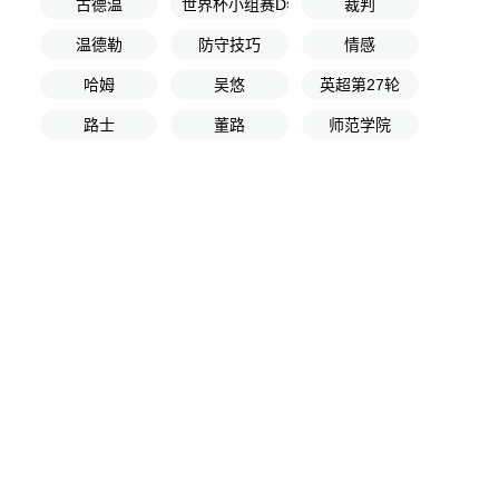
古德温
世界杯小组赛D组第3轮
裁判
温德勒
防守技巧
情感
哈姆
吴悠
英超第27轮
路士
董路
师范学院