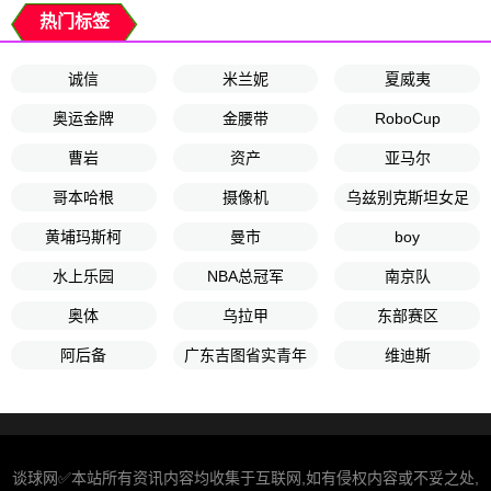
热门标签
诚信
米兰妮
夏威夷
奥运金牌
金腰带
RoboCup
曹岩
资产
亚马尔
哥本哈根
摄像机
乌兹别克斯坦女足
黄埔玛斯柯
曼市
boy
水上乐园
NBA总冠军
南京队
奥体
乌拉甲
东部赛区
阿后备
广东吉图省实青年
维迪斯
谈球网✅本站所有资讯内容均收集于互联网,如有侵权内容或不妥之处,