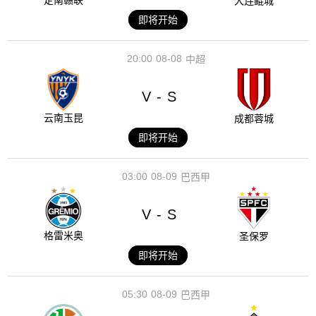
定南赣联
大连鲲城
即将开始
20:00
08-08
中超
V
S
-
云南玉昆
成都蓉城
即将开始
03:00
08-09
巴西甲
V
S
-
格雷米奥
圣保罗
即将开始
05:30
08-09
巴西甲