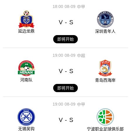
18:00
08-09
中甲
V
S
-
延边龙鼎
深圳青年人
即将开始
19:00
08-09
中超
V
S
-
河南队
青岛西海岸
即将开始
19:00
08-09
中甲
V
S
-
无锡吴钩
宁波职业足球俱乐部