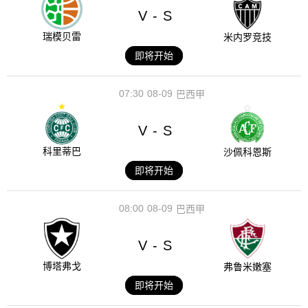
V
S
-
瑞模贝雷
米内罗竞技
即将开始
07:30
08-09
巴西甲
V
S
-
科里蒂巴
沙佩科恩斯
即将开始
08:00
08-09
巴西甲
V
S
-
博塔弗戈
弗鲁米嫩塞
即将开始