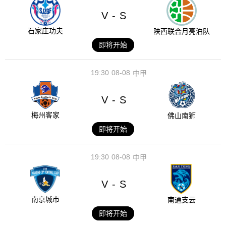
V
S
-
石家庄功夫
陕西联合月亮泊队
即将开始
19:30
08-08
中甲
V
S
-
梅州客家
佛山南狮
即将开始
19:30
08-08
中甲
V
S
-
南京城市
南通支云
即将开始