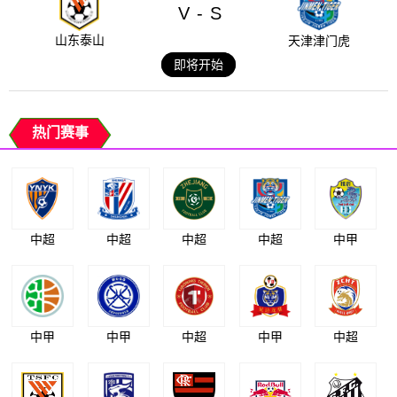
V
S
-
山东泰山
天津津门虎
即将开始
热门赛事
中超
中超
中超
中超
中甲
中甲
中甲
中超
中甲
中超