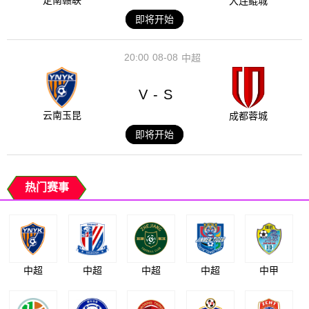
定南赣联
大连鲲城
即将开始
20:00
08-08
中超
V
S
-
云南玉昆
成都蓉城
即将开始
热门赛事
中超
中超
中超
中超
中甲