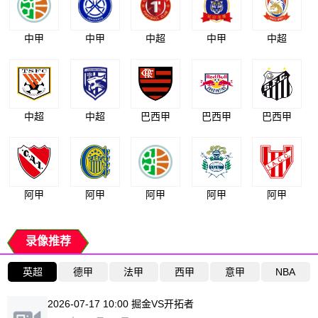
中甲
中甲
中超
中甲
中超
中超
中超
巴西甲
巴西甲
巴西甲
阿甲
阿甲
阿甲
阿甲
阿甲
录像推荐
英超
德甲
法甲
西甲
意甲
NBA
2026-07-17 10:00 掘金VS开拓者