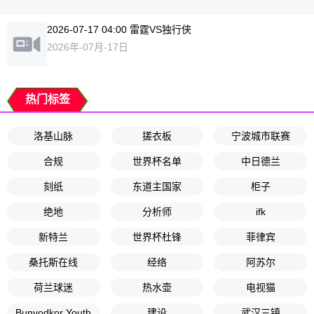
2026-07-17 04:00 雷霆VS独行侠
2026年-07月-17日
热门标签
洛基山脉
搓衣板
宁波城市联赛
合规
世界杯名单
中日德兰
刻纸
东道主国家
柜子
绝地
分析师
ifk
新特兰
世界杯杜锋
菲律宾
桑托斯在线
经络
阿苏尔
荷兰球迷
热水壶
电视猫
Bunyodkor Youth
建设
武汉三镇