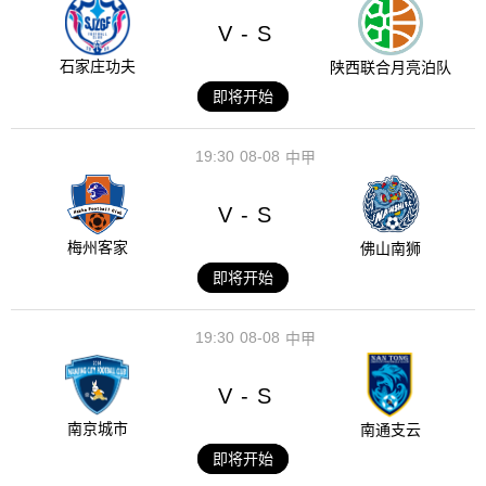
V
S
-
石家庄功夫
陕西联合月亮泊队
即将开始
19:30
08-08
中甲
V
S
-
梅州客家
佛山南狮
即将开始
19:30
08-08
中甲
V
S
-
南京城市
南通支云
即将开始