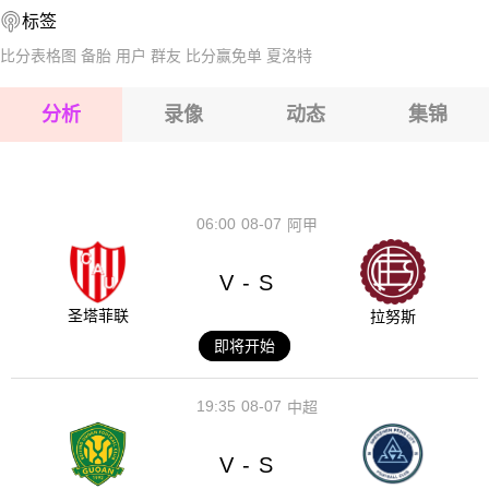
标签
2026-08-14 【NBA】 雷霆VS马刺
2026-08-15 【NBA】 雷霆VS马刺
比分表格图
备胎
用户
群友
比分赢免单
夏洛特
2026-08-15 【NBA】 雷霆VS马刺
分析
录像
动态
集锦
2026-08-15 【NBA】 雷霆VS马刺
2026-08-14 【NBA】 雷霆VS马刺
06:00
08-07
阿甲
V
S
-
圣塔菲联
拉努斯
即将开始
19:35
08-07
中超
V
S
-