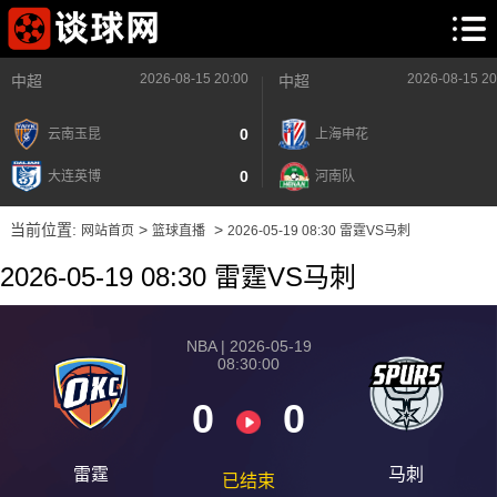
2026-08-15 20:00
2026-08-15 20
中超
中超
0
云南玉昆
上海申花
0
大连英博
河南队
当前位置:
>
>
网站首页
篮球直播
2026-05-19 08:30 雷霆VS马刺
2026-05-19 08:30 雷霆VS马刺
NBA | 2026-05-19
08:30:00
0
0
雷霆
马刺
已结束