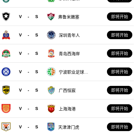
V
-
S
即将开始
弗鲁米嫩塞
V
-
S
即将开始
深圳青年人
V
-
S
即将开始
青岛西海岸
V
-
S
即将开始
宁波职业足球俱
乐部
V
-
S
即将开始
广西恒宸
V
-
S
即将开始
上海海港
V
-
S
即将开始
天津津门虎