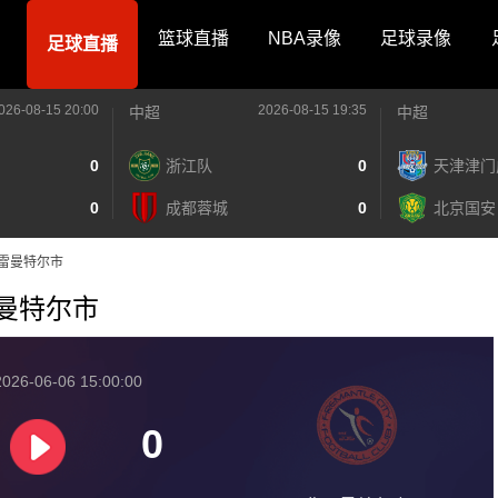
篮球直播
NBA录像
足球录像
足球直播
026-08-15 20:00
2026-08-15 19:35
中超
中超
0
浙江队
0
天津津门
0
成都蓉城
0
北京国安
S费雷曼特尔市
费雷曼特尔市
026-06-06 15:00:00
0