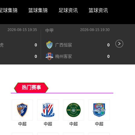
足球集锦
篮球集锦
足球资讯
篮球资讯
2026-08-15 19:35
2026-08-15 19:30
中甲
中甲
虎
0
广西恒宸
0
陕
0
梅州客家
0
长
热门赛事
中超
中超
中超
中超