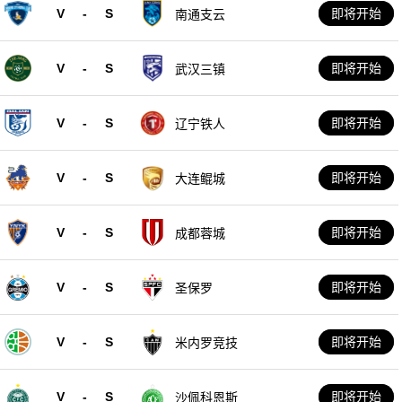
V
-
S
即将开始
南通支云
V
-
S
即将开始
武汉三镇
V
-
S
即将开始
辽宁铁人
V
-
S
即将开始
大连鲲城
V
-
S
即将开始
成都蓉城
V
-
S
即将开始
圣保罗
V
-
S
即将开始
米内罗竞技
V
-
S
即将开始
沙佩科恩斯