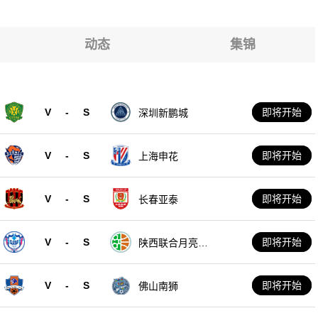
市
市
市
市
动态
集锦
市
市
V
-
S
即将开始
深圳新鹏城
市
V
-
S
即将开始
上海申花
V
-
S
即将开始
长春亚泰
V
-
S
即将开始
陕西联合月亮泊
队
V
-
S
即将开始
佛山南狮