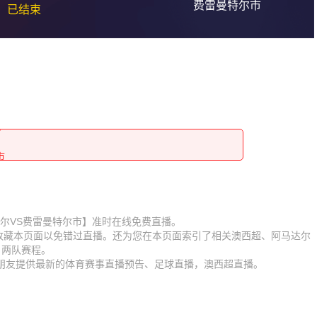
费雷曼特尔市
已结束
市
市
市
市
市
市
市
【阿马达尔VS费雷曼特尔市】准时在线免费直播。
】收藏本页面以免错过直播。还为您在本页面索引了相关澳西超、阿马达尔
市
市
、两队赛程。
迷朋友提供最新的体育赛事直播预告、足球直播，澳西超直播。
市
市
市
市