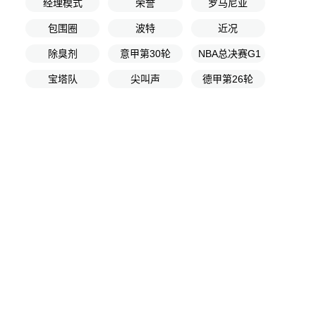
经理模式
荣誉
罗马尼亚
包围圈
波特
近况
除臭剂
意甲第30轮
NBA总决赛G1
宝塔队
尖叫声
德甲第26轮