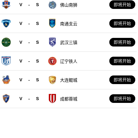
V
-
S
即将开始
佛山南狮
V
-
S
即将开始
南通支云
V
-
S
即将开始
武汉三镇
V
-
S
即将开始
辽宁铁人
V
-
S
即将开始
大连鲲城
V
-
S
即将开始
成都蓉城