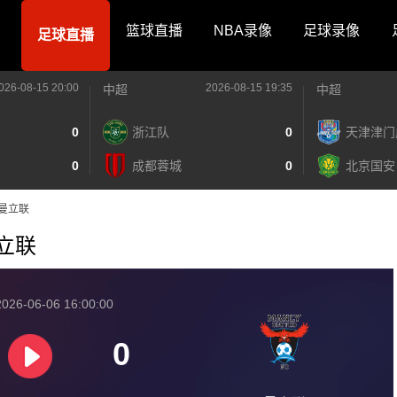
篮球直播
NBA录像
足球录像
足球直播
026-08-15 20:00
2026-08-15 19:35
中超
中超
0
浙江队
0
天津津门
0
成都蓉城
0
北京国安
VS曼立联
曼立联
026-06-06 16:00:00
0