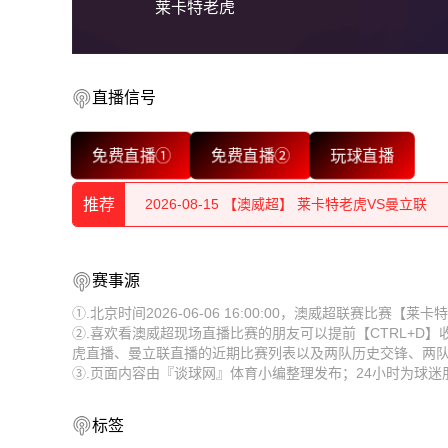
莱卡特老虎
直播信号
2026-08-15 【澳威超】 莱卡特老虎VS曼立联
免费直播①
免费直播②
玩球直播
2026-08-15 【澳威超】 莱卡特老虎VS曼立联
推荐
2026-08-15 【澳威超】 莱卡特老虎VS曼立联
2026-08-15 【澳威超】 莱卡特老虎VS曼立联
2026-08-15 【澳威超】 莱卡特老虎VS曼立联
赛事源
2026-08-15 【澳威超】 莱卡特老虎VS曼立联
2026-08-15 【澳威超】 莱卡特老虎VS曼立联
①.北京时间2026-06-06 16:00:00，澳威超联赛比赛
②.喜欢看澳威超现场直播比赛的朋友可以提前【CTRL+D
2026-08-15 【澳威超】 莱卡特老虎VS曼立联
2026-08-15 【澳威超】 莱卡特老虎VS曼立联
虎直播、曼立联直播的近期比赛列表以及两队历史交锋、两
③.页面内容由『谈球网』体育小编整理发布；24小时为球
2026-08-15 【澳威超】 莱卡特老虎VS曼立联
2026-08-15 【澳威超】 莱卡特老虎VS曼立联
2026-08-15 【澳威超】 莱卡特老虎VS曼立联
2026-08-15 【澳威超】 莱卡特老虎VS曼立联
标签