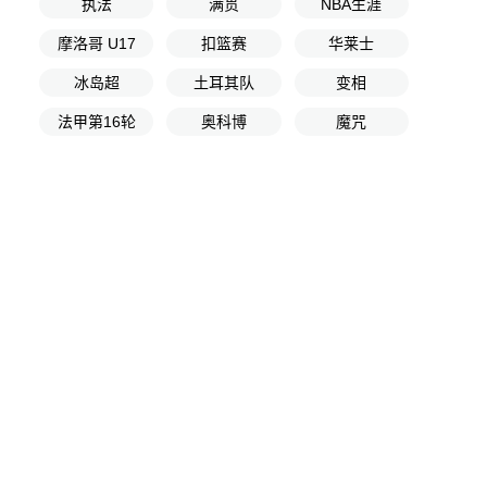
执法
满贯
NBA生涯
摩洛哥 U17
扣篮赛
华莱士
冰岛超
土耳其队
变相
法甲第16轮
奥科博
魔咒