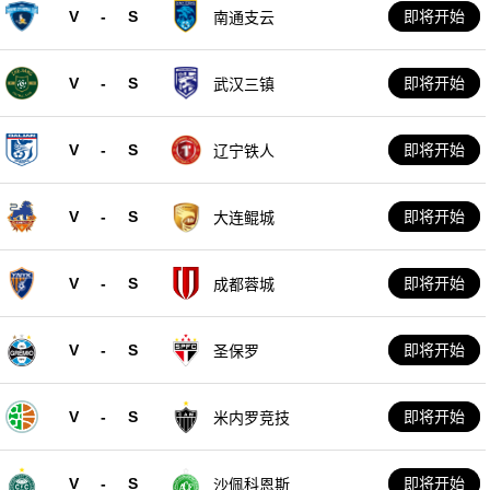
V
-
S
即将开始
南通支云
V
-
S
即将开始
武汉三镇
V
-
S
即将开始
辽宁铁人
V
-
S
即将开始
大连鲲城
V
-
S
即将开始
成都蓉城
V
-
S
即将开始
圣保罗
V
-
S
即将开始
米内罗竞技
V
-
S
即将开始
沙佩科恩斯