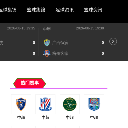
足球集锦
篮球集锦
足球资讯
篮球资讯
2026-08-15 19:35
2026-08-15 19:30
中甲
中甲
虎
0
广西恒宸
0
陕
0
梅州客家
0
长
热门赛事
中超
中超
中超
中超