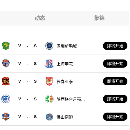
城
城
城
动态
集锦
城
城
V
-
S
即将开始
深圳新鹏城
城
V
-
S
即将开始
上海申花
V
-
S
即将开始
长春亚泰
V
-
S
即将开始
陕西联合月亮泊
队
V
-
S
即将开始
佛山南狮