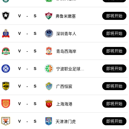
V
-
S
即将开始
弗鲁米嫩塞
V
-
S
即将开始
深圳青年人
V
-
S
即将开始
青岛西海岸
V
-
S
即将开始
宁波职业足球俱
乐部
V
-
S
即将开始
广西恒宸
V
-
S
即将开始
上海海港
V
-
S
即将开始
天津津门虎