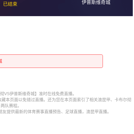
伊普斯维奇城
已结束
城
城
城
城
城
城
城
城
【卡布尔彻VS伊普斯维奇城】准时在线免费直播。
】收藏本页面以免错过直播。还为您在本页面索引了相关澳昆甲、卡布尔彻
城
城
、两队赛程。
迷朋友提供最新的体育赛事直播预告、足球直播，澳昆甲直播。
城
城
城
城