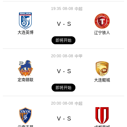
19:35
08-08
中超
V
S
-
大连英博
辽宁铁人
即将开始
20:00
08-08
中甲
V
S
-
定南赣联
大连鲲城
即将开始
20:00
08-08
中超
V
S
-