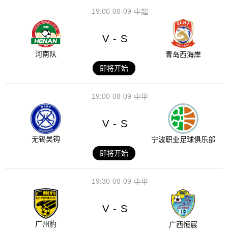
19:00
08-09
中超
V
S
-
河南队
青岛西海岸
即将开始
19:00
08-09
中甲
V
S
-
无锡吴钩
宁波职业足球俱乐部
即将开始
19:30
08-09
中甲
V
S
-
广州豹
广西恒宸