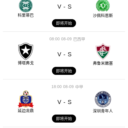
V
S
-
科里蒂巴
沙佩科恩斯
即将开始
08:00
08-09
巴西甲
V
S
-
博塔弗戈
弗鲁米嫩塞
即将开始
18:00
08-09
中甲
V
S
-
延边龙鼎
深圳青年人
即将开始