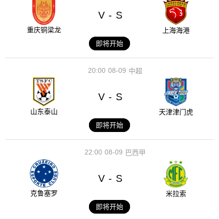
V
S
-
重庆铜梁龙
上海海港
即将开始
20:00
08-09
中超
V
S
-
山东泰山
天津津门虎
即将开始
22:00
08-09
巴西甲
V
S
-
克鲁塞罗
米拉索
即将开始