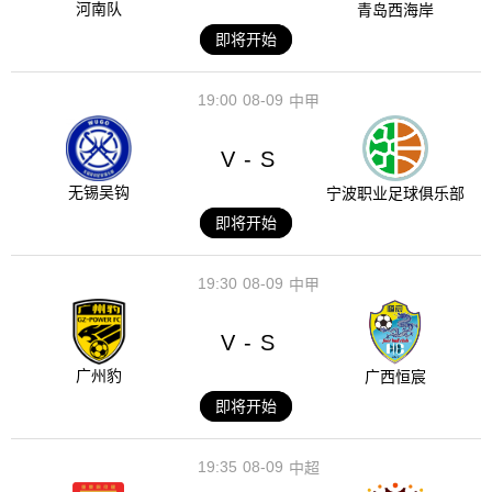
河南队
青岛西海岸
即将开始
19:00
08-09
中甲
V
S
-
无锡吴钩
宁波职业足球俱乐部
即将开始
19:30
08-09
中甲
V
S
-
广州豹
广西恒宸
即将开始
19:35
08-09
中超