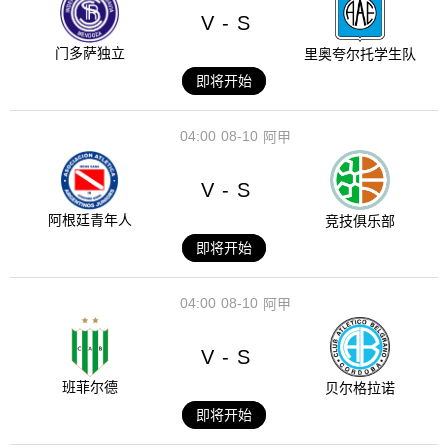
V
S
-
门多萨独立
里奥夸尔托学生队
即将开始
04:00
08-10
阿甲
V
S
-
阿根廷青年人
竞技俱乐部
即将开始
04:00
08-10
阿甲
V
S
-
班菲尔德
贝尔格拉诺
即将开始