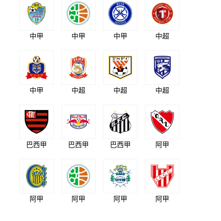
中甲
中甲
中甲
中超
中甲
中超
中超
中超
巴西甲
巴西甲
巴西甲
阿甲
阿甲
阿甲
阿甲
阿甲