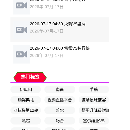
2026年-07月-17日
2026-07-17 04:30 火箭VS篮网
2026年-07月-17日
2026-07-17 04:00 雷霆VS独行侠
2026年-07月-17日
热门标签
伊瓜因
南昌
手稿
颁奖典礼
视频直播平台
这场足球盛宴
沙特联第12轮
普尔
德甲升降级附加赛次回合
赣超
巧合
塞尔维亚VS