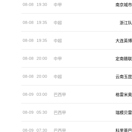
08-08
19:30
中甲
南京城市
08-08
19:35
中超
浙江队
08-08
19:35
中超
大连英博
08-08
20:00
中甲
定南赣联
08-08
20:00
中超
云南玉昆
08-09
03:00
巴西甲
格雷米奥
08-09
05:30
巴西甲
瑞模贝雷
08-09
07:30
巴西甲
科里蒂巴