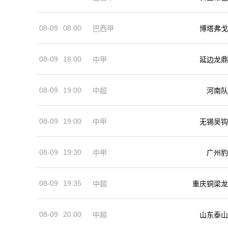
08-09
08:00
巴西甲
博塔弗戈
08-09
18:00
中甲
延边龙鼎
08-09
19:00
河南队
中超
08-09
19:00
中甲
无锡吴钩
08-09
19:30
中甲
广州豹
08-09
19:35
中超
重庆铜梁龙
08-09
20:00
中超
山东泰山