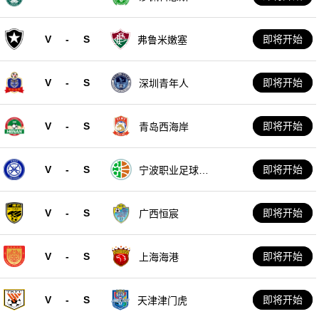
V
-
S
即将开始
弗鲁米嫩塞
V
-
S
即将开始
深圳青年人
V
-
S
即将开始
青岛西海岸
V
-
S
即将开始
宁波职业足球俱
乐部
V
-
S
即将开始
广西恒宸
V
-
S
即将开始
上海海港
V
-
S
即将开始
天津津门虎