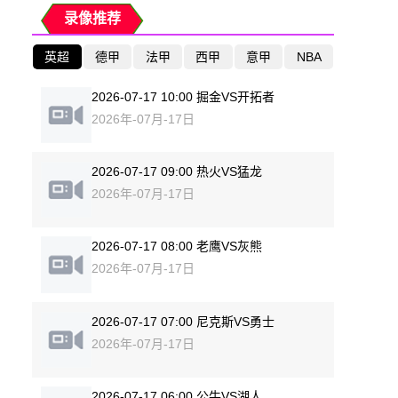
录像推荐
英超
德甲
法甲
西甲
意甲
NBA
2026-07-17 10:00 掘金VS开拓者
2026年-07月-17日
2026-07-17 09:00 热火VS猛龙
2026年-07月-17日
2026-07-17 08:00 老鹰VS灰熊
2026年-07月-17日
2026-07-17 07:00 尼克斯VS勇士
2026年-07月-17日
2026-07-17 06:00 公牛VS湖人