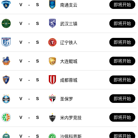
V
-
S
即将开始
南通支云
V
-
S
即将开始
武汉三镇
V
-
S
即将开始
辽宁铁人
V
-
S
即将开始
大连鲲城
V
-
S
即将开始
成都蓉城
V
-
S
即将开始
圣保罗
V
-
S
即将开始
米内罗竞技
V
-
S
即将开始
沙佩科恩斯