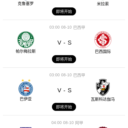
克鲁塞罗
米拉索
即将开始
03:00
08-10
巴西甲
V
S
-
帕尔梅拉斯
巴西国际
即将开始
03:00
08-10
巴西甲
V
S
-
巴伊亚
瓦斯科达伽马
即将开始
04:00
08-10
阿甲