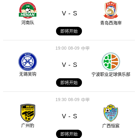
V
S
-
河南队
青岛西海岸
即将开始
19:00
08-09
中甲
V
S
-
无锡吴钩
宁波职业足球俱乐部
即将开始
19:30
08-09
中甲
V
S
-
广州豹
广西恒宸
即将开始