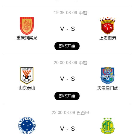
19:35
08-09
中超
V
S
-
重庆铜梁龙
上海海港
即将开始
20:00
08-09
中超
V
S
-
山东泰山
天津津门虎
即将开始
22:00
08-09
巴西甲
V
S
-