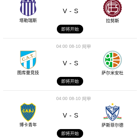
V
S
-
塔勒瑞斯
拉努斯
即将开始
04:00
08-10
阿甲
V
S
-
图库曼竞技
萨尔米安杜
即将开始
04:00
08-10
阿甲
V
S
-
博卡青年
萨斯菲尔德
即将开始