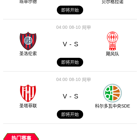
班菲尔德
贝尔格拉诺
即将开始
04:00
08-10
阿甲
V
S
-
圣洛伦索
飓风队
即将开始
04:00
08-10
阿甲
V
S
-
圣塔菲联
科尔多瓦中央SDE
即将开始
热门赛事