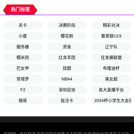
热门标签
关卡
决赛阶段
精彩对决
小度
樱花粉
葡青联U19
服务器
资金
辽宁队
糯米则
红龙军团
在发展联盟
巴女甲
挂壁
布隆迪杯
劳塔罗
NBA4
美女超
F2
深圳足协
各大直播平台
锡哥
投注卡
2034杯小学生大会第