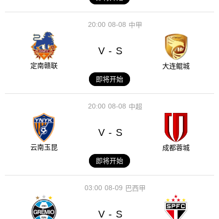
20:00
08-08
中甲
V
S
-
定南赣联
大连鲲城
即将开始
20:00
08-08
中超
V
S
-
云南玉昆
成都蓉城
即将开始
03:00
08-09
巴西甲
V
S
-