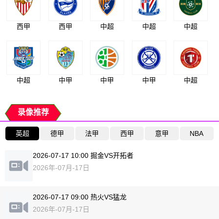
西甲
西甲
中超
中超
中超
中超
中甲
中甲
中甲
中超
录像推荐
英超
德甲
法甲
西甲
意甲
NBA
2026-07-17 10:00 掘金VS开拓者
2026年-07月-17日
2026-07-17 09:00 热火VS猛龙
2026年-07月-17日