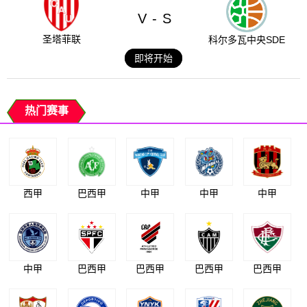
V
S
-
圣塔菲联
科尔多瓦中央SDE
即将开始
热门赛事
西甲
巴西甲
中甲
中甲
中甲
中甲
巴西甲
巴西甲
巴西甲
巴西甲