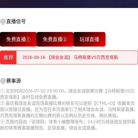
直播信号
2026-08-16 【球会友谊】 马特斯堡VS贝西克塔斯
免费直播①
免费直播②
玩球直播
2026-08-16 【球会友谊】 马特斯堡VS贝西克塔斯
推荐
2026-08-16 【球会友谊】 马特斯堡VS贝西克塔斯
2026-08-16 【球会友谊】 马特斯堡VS贝西克塔斯
2026-08-16 【球会友谊】 马特斯堡VS贝西克塔斯
赛事源
2026-08-16 【球会友谊】 马特斯堡VS贝西克塔斯
2026-08-16 【球会友谊】 马特斯堡VS贝西克塔斯
①.北京时间2026-07-10 23:00:00，球会友谊联赛比赛【马特斯堡VS贝
西克塔斯】准时在线免费直播。
2026-08-16 【球会友谊】 马特斯堡VS贝西克塔斯
2026-08-16 【球会友谊】 马特斯堡VS贝西克塔斯
②.喜欢看球会友谊现场直播比赛的朋友可以提前【CTRL+D】收藏本页
面以免错过直播。还为您在本页面索引了相关球会友谊、马特斯堡直播、
2026-08-16 【球会友谊】 马特斯堡VS贝西克塔斯
2026-08-16 【球会友谊】 马特斯堡VS贝西克塔斯
贝西克塔斯直播的近期比赛列表以及两队历史交锋、两队赛程。
③.页面内容由『谈球网』体育小编整理发布；24小时为球迷朋友提供最
2026-08-16 【球会友谊】 马特斯堡VS贝西克塔斯
2026-08-16 【球会友谊】 马特斯堡VS贝西克塔斯
新的体育赛事直播预告、足球直播，球会友谊直播。
2026-08-16 【球会友谊】 马特斯堡VS贝西克塔斯
2026-08-16 【球会友谊】 马特斯堡VS贝西克塔斯