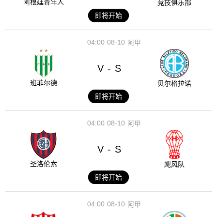
阿根廷青年人
竞技俱乐部
即将开始
04:00
08-10
阿甲
V
S
-
班菲尔德
贝尔格拉诺
即将开始
04:00
08-10
阿甲
V
S
-
圣洛伦索
飓风队
即将开始
04:00
08-10
阿甲