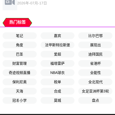
2026年-07月-17日
热门标签
笔记
嘉宾
比尔巴鄂
角度
法甲斯特拉斯堡
展现出
巴圣
爱超
迪拜国民
财富管理
福塔雷萨
省港杯
奇迹视频直播
NBA球衣
全能性
保利尼奥
税单
全北现代
天海
合成
女足亚洲杯第3轮
冠豸小学
莫城
盘点