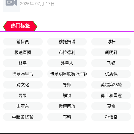
2026年-07月-17日
热门标签
销售员
穆托姆博
球杆
极速直播
布拉德利
胡明轩
林皇
外星人
飞镖
巴塞vs皇马
传承明星联赛冠军组第3轮
优质课
跨文化
导师
英超第25轮
异果
解锁
勇士和雷霆
宋亚东
微博回放
莫雷
中超第15轮
布料
孙悟空