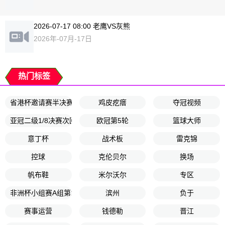
2026-07-17 08:00 老鹰VS灰熊
2026年-07月-17日
热门标签
省港杯邀请赛半决赛
鸡皮疙瘩
夺冠视频
亚冠二级1/8决赛次回合
欧冠第5轮
篮球大师
意丁杯
战术板
雷克锦
控球
克伦贝尔
换场
帆布鞋
米尔沃尔
专区
非洲杯小组赛A组第1轮
滨州
负于
赛事运营
钱德勒
晋江