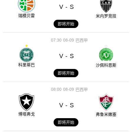
V
S
-
瑞模贝雷
米内罗竞技
即将开始
07:30
08-09
巴西甲
V
S
-
科里蒂巴
沙佩科恩斯
即将开始
08:00
08-09
巴西甲
V
S
-
博塔弗戈
弗鲁米嫩塞
即将开始