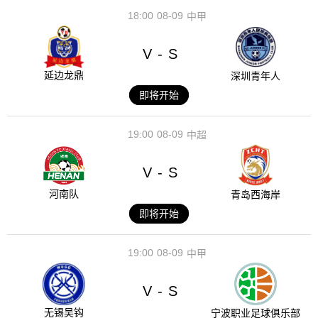
18:00
08-09
中甲
V
S
-
延边龙鼎
深圳青年人
即将开始
19:00
08-09
中超
V
S
-
河南队
青岛西海岸
即将开始
19:00
08-09
中甲
V
S
-
无锡吴钩
宁波职业足球俱乐部