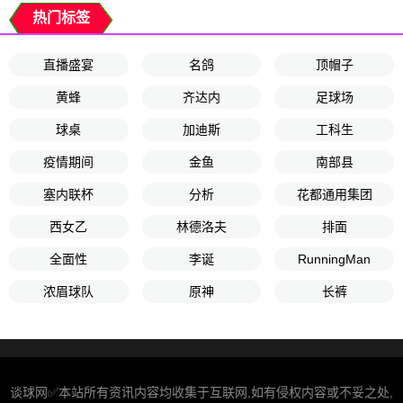
热门标签
直播盛宴
名鸽
顶帽子
黄蜂
齐达内
足球场
球桌
加迪斯
工科生
疫情期间
金鱼
南部县
塞内联杯
分析
花都通用集团
西女乙
林德洛夫
排面
全面性
李诞
RunningMan
浓眉球队
原神
长裤
谈球网✅本站所有资讯内容均收集于互联网,如有侵权内容或不妥之处,