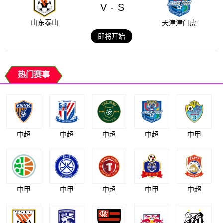
V
S
-
山东泰山
天津津门虎
即将开始
热门赛事
中超
中超
中超
中超
中甲
中甲
中甲
中超
中甲
中超