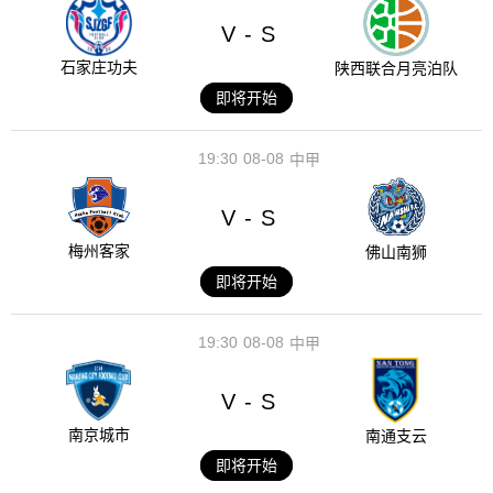
V
S
-
石家庄功夫
陕西联合月亮泊队
即将开始
19:30
08-08
中甲
V
S
-
梅州客家
佛山南狮
即将开始
19:30
08-08
中甲
V
S
-
南京城市
南通支云
即将开始