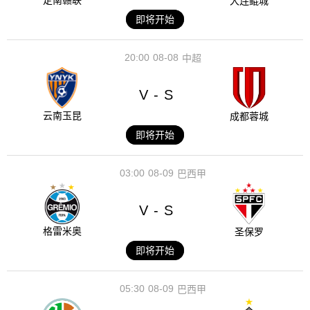
定南赣联
大连鲲城
即将开始
20:00
08-08
中超
V
S
-
云南玉昆
成都蓉城
即将开始
03:00
08-09
巴西甲
V
S
-
格雷米奥
圣保罗
即将开始
05:30
08-09
巴西甲