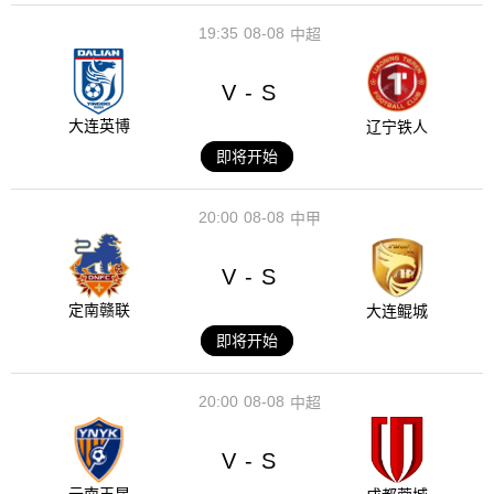
19:35
08-08
中超
V
S
-
大连英博
辽宁铁人
即将开始
20:00
08-08
中甲
V
S
-
定南赣联
大连鲲城
即将开始
20:00
08-08
中超
V
S
-