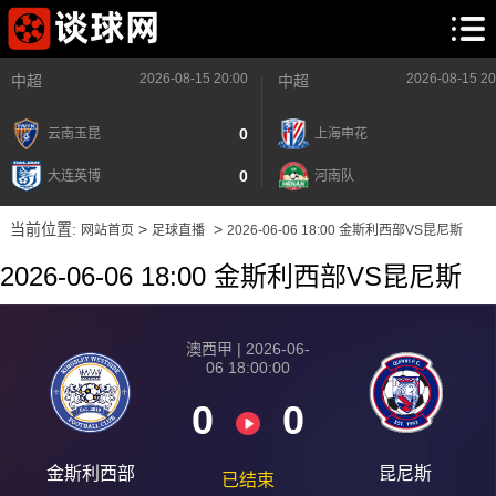
2026-08-15 20:00
2026-08-15 20
中超
中超
0
云南玉昆
上海申花
0
大连英博
河南队
当前位置:
>
>
网站首页
足球直播
2026-06-06 18:00 金斯利西部VS昆尼斯
2026-06-06 18:00 金斯利西部VS昆尼斯
澳西甲 | 2026-06-
06 18:00:00
0
0
金斯利西部
昆尼斯
已结束