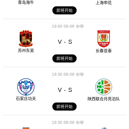
青岛海牛
上海申花
即将开始
19:00
08-08
中甲
V
S
-
苏州东吴
长春亚泰
即将开始
19:30
08-08
中甲
V
S
-
石家庄功夫
陕西联合月亮泊队
即将开始
19:30
08-08
中甲