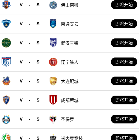
V
-
S
即将开始
佛山南狮
V
-
S
即将开始
南通支云
V
-
S
即将开始
武汉三镇
V
-
S
即将开始
辽宁铁人
V
-
S
即将开始
大连鲲城
V
-
S
即将开始
成都蓉城
V
-
S
即将开始
圣保罗
V
-
S
即将开始
米内罗竞技