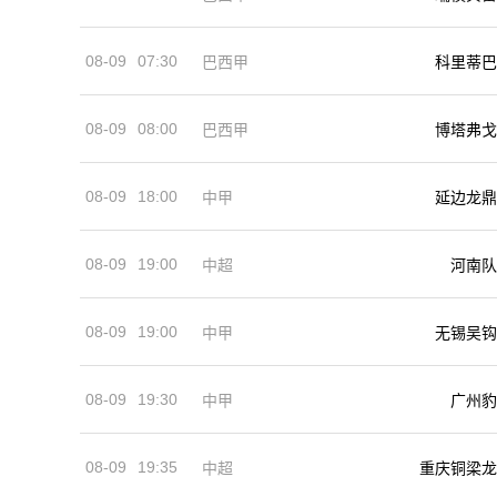
08-09
07:30
巴西甲
科里蒂巴
08-09
08:00
巴西甲
博塔弗戈
08-09
18:00
中甲
延边龙鼎
08-09
19:00
河南队
中超
08-09
19:00
中甲
无锡吴钩
08-09
19:30
中甲
广州豹
08-09
19:35
中超
重庆铜梁龙