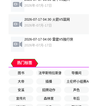
2026年-07月-17日
2026-07-17 04:30 火箭VS篮网
2026年-07月-17日
2026-07-17 04:00 雷霆VS独行侠
2026年-07月-17日
热门标签
图书
法甲斯特拉斯堡
导播间
大帝
插播
土伦杯小组赛A组第3轮
安溪
招牌动作
声色
宣传片
森林里
年后