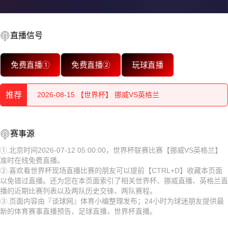
直播信号
2026-08-15 【世界杯】 挪威VS英格兰
免费直播①
免费直播②
玩球直播
2026-08-15 【世界杯】 挪威VS英格兰
推荐
2026-08-15 【世界杯】 挪威VS英格兰
2026-08-15 【世界杯】 挪威VS英格兰
2026-08-15 【世界杯】 挪威VS英格兰
赛事源
2026-08-15 【世界杯】 挪威VS英格兰
2026-08-15 【世界杯】 挪威VS英格兰
①.北京时间2026-07-12 05:00:00，世界杯联赛比赛【挪威VS英格兰】
准时在线免费直播。
2026-08-15 【世界杯】 挪威VS英格兰
2026-08-15 【世界杯】 挪威VS英格兰
②.喜欢看世界杯现场直播比赛的朋友可以提前【CTRL+D】收藏本页面
以免错过直播。还为您在本页面索引了相关世界杯、挪威直播、英格兰直
2026-08-15 【世界杯】 挪威VS英格兰
2026-08-15 【世界杯】 挪威VS英格兰
播的近期比赛列表以及两队历史交锋、两队赛程。
③.页面内容由『谈球网』体育小编整理发布；24小时为球迷朋友提供最
2026-08-15 【世界杯】 挪威VS英格兰
2026-08-15 【世界杯】 挪威VS英格兰
新的体育赛事直播预告、足球直播，世界杯直播。
2026-08-15 【世界杯】 挪威VS英格兰
2026-08-15 【世界杯】 挪威VS英格兰