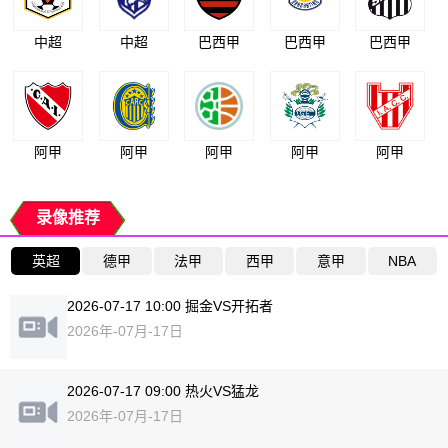
中超
中超
巴西甲
巴西甲
巴西甲
阿甲
阿甲
阿甲
阿甲
阿甲
录像推荐
英超
德甲
法甲
西甲
意甲
NBA
2026-07-17 10:00 掘金VS开拓者
2026年-07月-17日
2026-07-17 09:00 热火VS猛龙
2026年-07月-17日