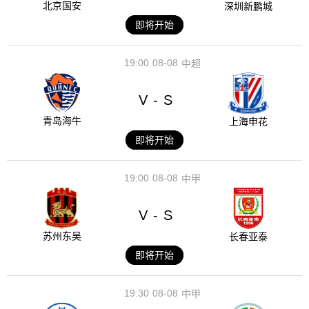
北京国安
深圳新鹏城
即将开始
19:00
08-08
中超
V
S
-
青岛海牛
上海申花
即将开始
19:00
08-08
中甲
V
S
-
苏州东吴
长春亚泰
即将开始
19:30
08-08
中甲