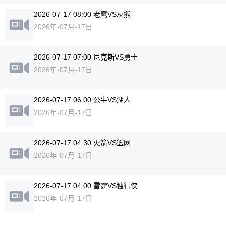
2026-07-17 08:00 老鹰VS灰熊
2026年-07月-17日
2026-07-17 07:00 尼克斯VS勇士
2026年-07月-17日
2026-07-17 06:00 公牛VS湖人
2026年-07月-17日
2026-07-17 04:30 火箭VS篮网
2026年-07月-17日
2026-07-17 04:00 雷霆VS独行侠
2026年-07月-17日