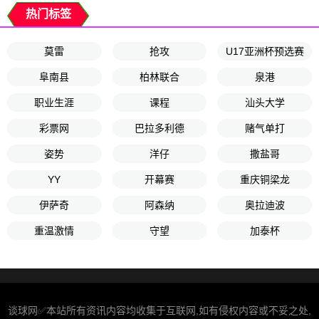
热门标签
莫雷
抢攻
U17亚洲杯预选赛
阜南县
柏林联合
泉港
职业生涯
课程
汕头大学
彩票网
巴拉多利德
赌气单打
姿势
洋仔
撒盐哥
YY
开幕赛
重庆铜梁龙
伊萨奇
阿森纳
奥拉迪波
重温激情
守望
加泰杯
谈球网✅本站所有资讯内容均收集于互联网,如有侵权内容或不妥之处,