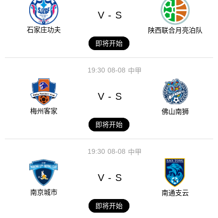
V
S
-
石家庄功夫
陕西联合月亮泊队
即将开始
19:30
08-08
中甲
V
S
-
梅州客家
佛山南狮
即将开始
19:30
08-08
中甲
V
S
-
南京城市
南通支云
即将开始