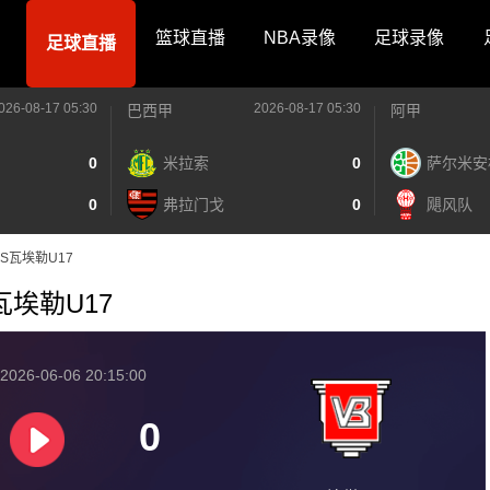
篮球直播
NBA录像
足球录像
足球直播
026-08-17 05:30
2026-08-17 05:30
巴西甲
阿甲
0
米拉索
0
萨尔米安
0
弗拉门戈
0
飓风队
7VS瓦埃勒U17
S瓦埃勒U17
2026-06-06 20:15:00
0