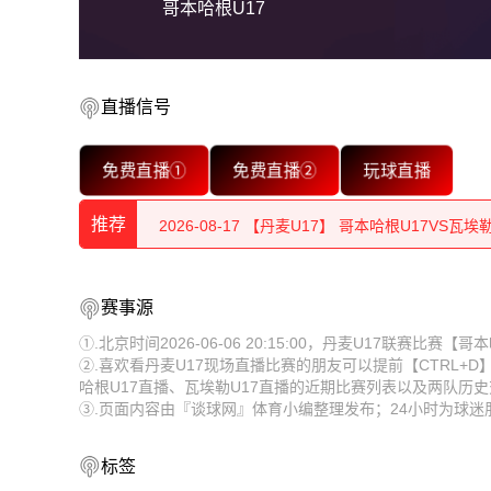
哥本哈根U17
直播信号
2026-08-17 【丹麦U17】 哥本哈根U17VS瓦埃勒
免费直播①
免费直播②
玩球直播
2026-08-17 【丹麦U17】 哥本哈根U17VS瓦埃勒
推荐
2026-08-17 【丹麦U17】 哥本哈根U17VS瓦埃勒
2026-08-17 【丹麦U17】 哥本哈根U17VS瓦埃勒
2026-08-17 【丹麦U17】 哥本哈根U17VS瓦埃勒
赛事源
2026-08-17 【丹麦U17】 哥本哈根U17VS瓦埃勒
2026-08-17 【丹麦U17】 哥本哈根U17VS瓦埃勒
①.北京时间2026-06-06 20:15:00，丹麦U17联赛比赛
②.喜欢看丹麦U17现场直播比赛的朋友可以提前【CTRL+
2026-08-17 【丹麦U17】 哥本哈根U17VS瓦埃勒
2026-08-17 【丹麦U17】 哥本哈根U17VS瓦埃勒
哈根U17直播、瓦埃勒U17直播的近期比赛列表以及两队历
③.页面内容由『谈球网』体育小编整理发布；24小时为球迷
2026-08-17 【丹麦U17】 哥本哈根U17VS瓦埃勒
2026-08-17 【丹麦U17】 哥本哈根U17VS瓦埃勒
2026-08-17 【丹麦U17】 哥本哈根U17VS瓦埃勒
2026-08-17 【丹麦U17】 哥本哈根U17VS瓦埃勒
标签