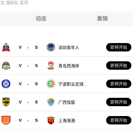
先生
国际队
奖项
U17
U17
U17
U17
动态
集锦
U17
U17
V
-
S
即将开始
深圳青年人
U17
V
-
S
即将开始
青岛西海岸
V
-
S
即将开始
宁波职业足球俱
乐部
V
-
S
即将开始
广西恒宸
V
-
S
即将开始
上海海港