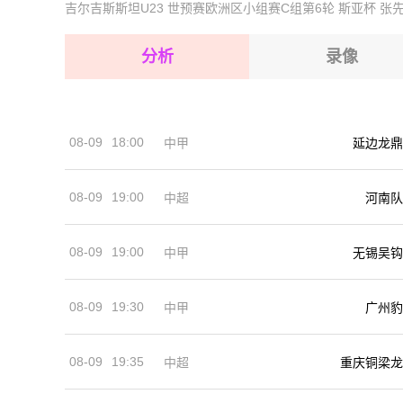
吉尔吉斯斯坦U23
世预赛欧洲区小组赛C组第6轮
斯亚杯
张
2026-08-17 【丹麦U17】 哥本哈根U17VS瓦埃勒
2026-08-17 【丹麦U17】 哥本哈根U17VS瓦埃勒
2026-08-17 【丹麦U17】 哥本哈根U17VS瓦埃勒
2026-08-17 【丹麦U17】 哥本哈根U17VS瓦埃勒
分析
录像
2026-08-17 【丹麦U17】 哥本哈根U17VS瓦埃勒
2026-08-17 【丹麦U17】 哥本哈根U17VS瓦埃勒
08-09
18:00
中甲
延边龙鼎
2026-08-17 【丹麦U17】 哥本哈根U17VS瓦埃勒
08-09
19:00
河南队
中超
08-09
19:00
中甲
无锡吴钩
08-09
19:30
中甲
广州豹
08-09
19:35
中超
重庆铜梁龙